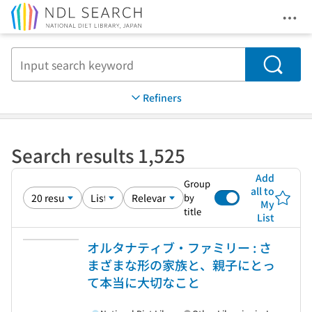
Ope
Jump to main content
Search
Refiners
Search results 1,525
Add
Group
all to
by
My
title
List
オルタナティブ・ファミリー : さ
まざまな形の家族と、親子にとっ
て本当に大切なこと