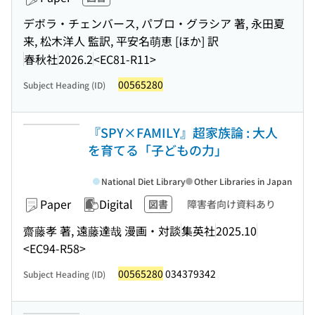
デボラ・チェンバース, パブロ・グラシア 著, 永田夏
来, 松木洋人 監訳, 平安名萌恵 [ほか] 訳
春秋社
2026.2
<EC81-R11>
00565280
Subject Heading (ID)
『SPY×FAMILY』超家族論 : 大人
を育てる「子どもの力」
National Diet Library
Other Libraries in Japan
Paper
Digital
図書
障害者向け資料あり
齋藤孝 著, 遠藤達哉 漫画・対談
集英社
2025.10
<EC94-R58>
00565280
034379342
Subject Heading (ID)