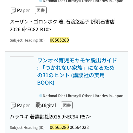
National Diet Library
Other Libraries in Japan
Paper
図書
スーザン・ゴロンボク 著, 石渡悠起子 訳
明石書店
2026.6
<EC82-R10>
00565280
Subject Heading (ID)
ワンオペ育児モヤモヤ脱出ガイド
: 「つかれない家族」になるため
の31のヒント (講談社の実用
BOOK)
National Diet Library
Other Libraries in Japan
Paper
Digital
図書
ハラユキ 著
講談社
2025.9
<EC94-R57>
00565280
00564028
Subject Heading (ID)