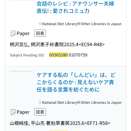
会話のレシピ : アナウンサー夫婦
直伝! : 愛されコミュ力
National Diet Library
Other Libraries in Japan
Paper
図書
柄沢晃弘, 柄沢恵子
梓書院
2025.4
<EC94-R48>
00565280
01070759
Subject Heading (ID)
ケアする私の「しんどい」は、ど
こからくるのか : 見えないケア責
任を語る言葉を紡ぐために
National Diet Library
Other Libraries in Japan
Paper
図書
山根純佳, 平山亮 著
勁草書房
2025.6
<EF71-R58>