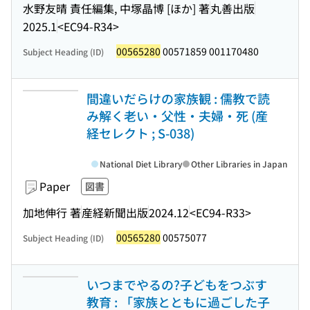
水野友晴 責任編集, 中塚晶博 [ほか] 著
丸善出版
2025.1
<EC94-R34>
00565280
00571859 001170480
Subject Heading (ID)
間違いだらけの家族観 : 儒教で読
み解く老い・父性・夫婦・死 (産
経セレクト ; S-038)
National Diet Library
Other Libraries in Japan
Paper
図書
加地伸行 著
産経新聞出版
2024.12
<EC94-R33>
00565280
00575077
Subject Heading (ID)
いつまでやるの?子どもをつぶす
教育 : 「家族とともに過ごした子