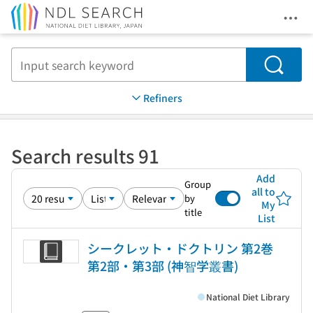
Ope
Jump to main content
Search
Refiners
Search results 91
Add
Group
all to
by
My
title
List
シークレット・ドクトリン 第2巻
第2部・第3部 (神智学叢書)
National Diet Library