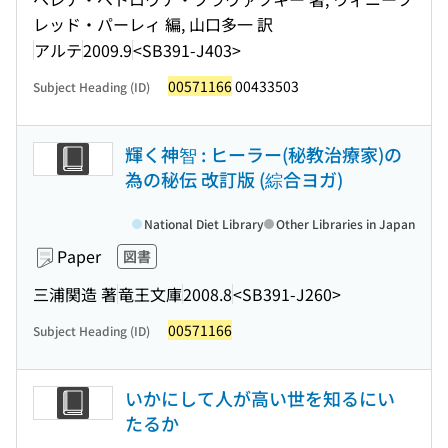
レッド・パーレィ 編, 山口多一 訳
アルテ
2009.9
<SB391-J403>
00571166
00433503
Subject Heading (ID)
輝く神智 : ヒーラー(秘教治療家)の
為の秘伝 改訂版 (綜合ヨガ)
National Diet Library
Other Libraries in Japan
Paper
図書
三浦関造 著
竜王文庫
2008.8
<SB391-J260>
00571166
Subject Heading (ID)
いかにして人が高い世を知るにい
たるか