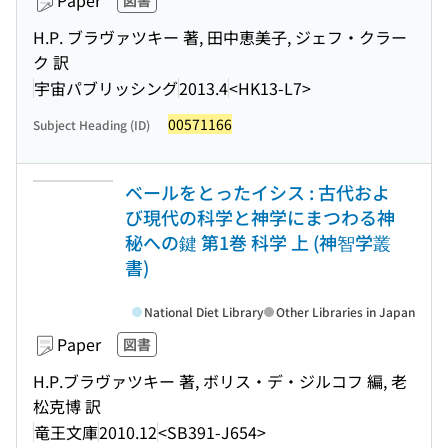
Paper
図書
H.P. ブラヴァツキー 著, 田中恵美子, ジェフ・クラー
ク 訳
宇宙パブリッシング
2013.4
<HK13-L7>
00571166
Subject Heading (ID)
ベールをとったイシス : 古代およ
び現代の科学と神学にまつわる神
秘への鍵 第1巻 科学 上 (神智学叢
書)
National Diet Library
Other Libraries in Japan
Paper
図書
H.P.ブラヴァツキー 著, ボリス・デ・ジルコフ 編, 老
松克博 訳
竜王文庫
2010.12
<SB391-J654>