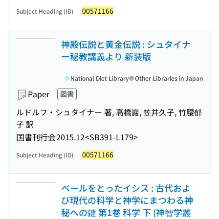
00571166
Subject Heading (ID)
神殿伝説と黄金伝説 : シュタイナ
ー秘教講義より 新装版
National Diet Library
Other Libraries in Japan
Paper
図書
ルドルフ・シュタイナー 著, 高橋巖, 笠井久子, 竹腰郁
子 訳
国書刊行会
2015.12
<SB391-L179>
00571166
Subject Heading (ID)
ベールをとったイシス : 古代およ
び現代の科学と神学にまつわる神
秘への鍵 第1巻 科学 下 (神智学叢