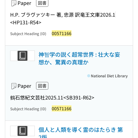
Paper
図書
H.P. ブラヴァツキー 著, 忠源 訳
竜王文庫
2026.1
<HP131-R54>
00571166
Subject Heading (ID)
神智学の説く超常世界 : 壮大な妄
想か、驚異の真理か
National Diet Library
Paper
図書
鶴石悠紀
文芸社
2025.11
<SB391-R62>
00571166
Subject Heading (ID)
個人と人類を導く霊のはたらき 第
2版