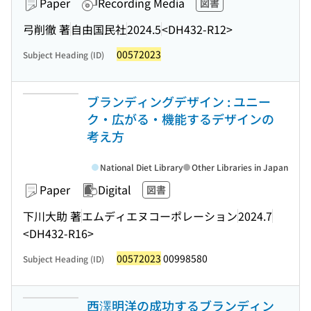
Paper
Recording Media
図書
弓削徹 著
自由国民社
2024.5
<DH432-R12>
00572023
Subject Heading (ID)
ブランディングデザイン : ユニー
ク・広がる・機能するデザインの
考え方
National Diet Library
Other Libraries in Japan
Paper
Digital
図書
下川大助 著
エムディエヌコーポレーション
2024.7
<DH432-R16>
00572023
00998580
Subject Heading (ID)
西澤明洋の成功するブランディン