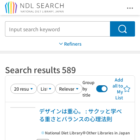
Ope
Jump to main content
Search
Refiners
Search results 589
Add
Group
all to
by
My
title
List
デザインは重心。 : サクッと学べ
る重さとバランスの心理法則
National Diet Library
Other Libraries in Japan