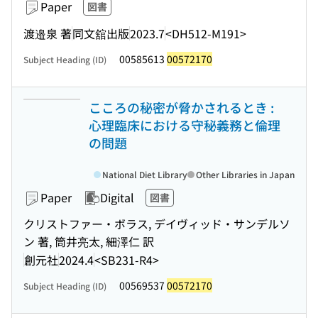
Paper
図書
渡邉泉 著
同文舘出版
2023.7
<DH512-M191>
00585613
00572170
Subject Heading (ID)
こころの秘密が脅かされるとき :
心理臨床における守秘義務と倫理
の問題
National Diet Library
Other Libraries in Japan
Paper
Digital
図書
クリストファー・ボラス, デイヴィッド・サンデルソ
ン 著, 筒井亮太, 細澤仁 訳
創元社
2024.4
<SB231-R4>
00569537
00572170
Subject Heading (ID)