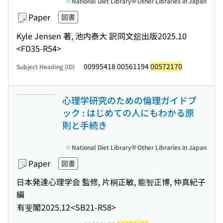
National Diet Library
Other Libraries in Japan
Paper
図書
Kyle Jensen 著, 池内泰大 訳
同文舘出版
2025.10
<FD35-R54>
00995418 00561194
00572170
Subject Heading (ID)
心理学研究のための倫理ガイドブ
ック : はじめての人にもわかる原
則と手続き
National Diet Library
Other Libraries in Japan
Paper
図書
日本発達心理学会 監修, 片桐正敏, 能智正博, 仲真紀子
編
有斐閣
2025.12
<SB21-R58>