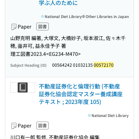
学ぶ人のために
National Diet Library
Other Libraries in Japan
Paper
図書
山野克明 編著, 大塚文, 大橋妙子, 坂本淑江, 佐々木千
穂, 藤井可, 益永佳予子 著
理工図書
2023.4
<EG234-M470>
00564242 01032135
00572170
Subject Heading (ID)
不動産証券化と倫理行動 (不動産
証券化協会認定マスター養成講座
テキスト ; 2023年度 105)
National Diet Library
Paper
図書
川口有一郎 監修, 不動産証券化協会 編集