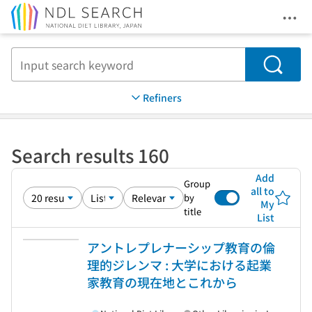
Ope
Jump to main content
Search
Refiners
Search results 160
Add
Group
all to
by
My
title
List
アントレプレナーシップ教育の倫
理的ジレンマ : 大学における起業
家教育の現在地とこれから