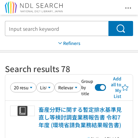
Ope
Jump to main content
Search
Refiners
Search results 78
Add
Group
all to
by
My
title
List
畜産分野に関する暫定排水基準見
直し等検討調査業務報告書 令和7
年度 (環境省請負業務結果報告書)