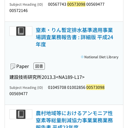
00567743
00573098
00569477
Subject Heading (ID)
00572146
窒素・りん暫定排水基準適用事業
場調査業務報告書 : 詳細版 平成24
年度
National Diet Library
Paper
図書
建設技術研究所
2013.3
<NA189-L17>
01045708 01002856
00573098
Subject Heading (ID)
00569477
農村地域等におけるアンモニア性
窒素等総量削減協力事業業務業務
報告書 平成23年度