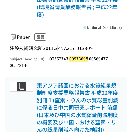
(環境省請負業務報告書 ; 平成22年
度)
National Diet Library
Paper
図書
建設技術研究所
2011.3
<NA217-J1330>
00567743
00573098
00569477
Subject Heading (ID)
00572146
東アジア諸国における水質総量規
制制度支援業務報告書 平成22年度
別冊 1 (窒素・りんの水質総量削減
に係る日中共同研究レポート 前編
(日本及び中国の水質総量削減制度
の概要及び中国における窒素・り
んの総量削減へ向けた検討))