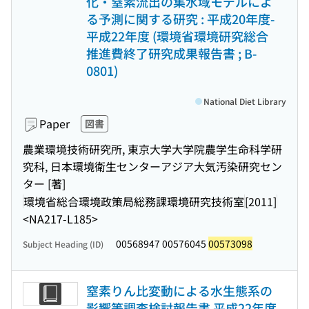
化・窒素流出の集水域モデルによ
る予測に関する研究 : 平成20年度-
平成22年度 (環境省環境研究総合
推進費終了研究成果報告書 ; B-
0801)
National Diet Library
Paper
図書
農業環境技術研究所, 東京大学大学院農学生命科学研
究科, 日本環境衛生センターアジア大気汚染研究セン
ター [著]
環境省総合環境政策局総務課環境研究技術室
[2011]
<NA217-L185>
00568947 00576045
00573098
Subject Heading (ID)
窒素りん比変動による水生態系の
影響等調査検討報告書 平成22年度