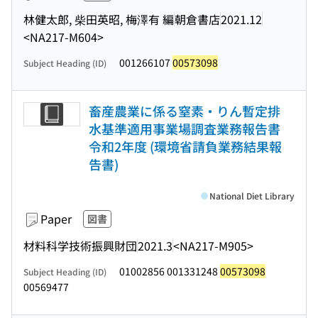
林健太郎, 柴田英昭, 梅澤有 編
朝倉書店
2021.12
<NA217-M604>
001266107
00573098
Subject Heading (ID)
畜産農業に係る窒素・りん暫定排
水基準適用事業場調査業務報告書
令和2年度 (環境省請負業務結果報
告書)
National Diet Library
Paper
図書
材料科学技術振興財団
2021.3
<NA217-M905>
01002856 001331248
00573098
Subject Heading (ID)
00569477