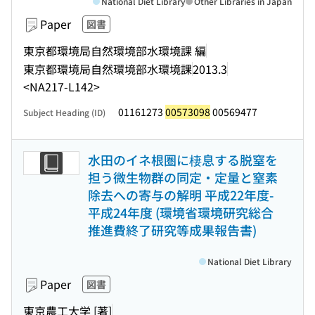
National Diet Library
Other Libraries in Japan
Paper
図書
東京都環境局自然環境部水環境課 編
東京都環境局自然環境部水環境課
2013.3
<NA217-L142>
01161273
00573098
00569477
Subject Heading (ID)
水田のイネ根圏に棲息する脱窒を
担う微生物群の同定・定量と窒素
除去への寄与の解明 平成22年度-
平成24年度 (環境省環境研究総合
推進費終了研究等成果報告書)
National Diet Library
Paper
図書
東京農工大学 [著]