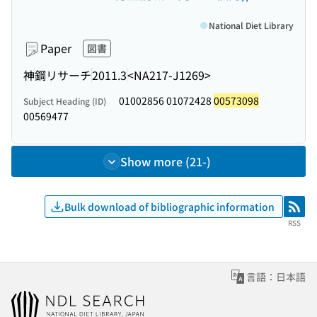
National Diet Library
Paper
図書
神鋼リサーチ
2011.3
<NA217-J1269>
01002856 01072428
00573098
Subject Heading (ID)
00569477
Show more (21-)
Bulk download of bibliographic information
RSS
RSS
言語：日本語