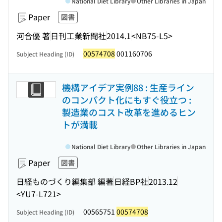
National Diet Library
Other Libraries in Japan
Paper
図書
河合優 著
日刊工業新聞社
2014.1
<NB75-L5>
00574708
001160706
Subject Heading (ID)
機構アイデア実例88 : 生産ライン
のコンパクト化にもすぐ役立つ :
製造業のコスト改革を進めるヒン
トが満載
National Diet Library
Other Libraries in Japan
Paper
図書
日経ものづくり編集部 編著
日経BP社
2013.12
<YU7-L721>
00565751
00574708
Subject Heading (ID)