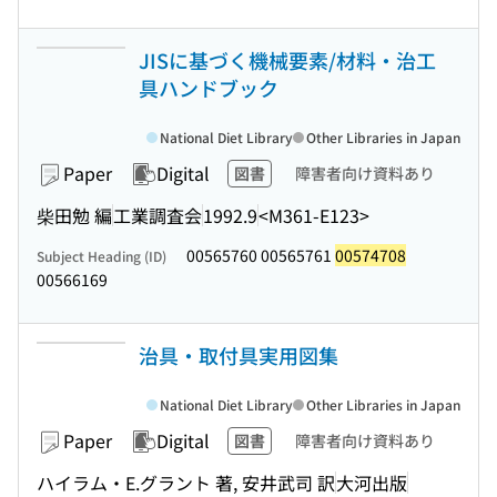
JISに基づく機械要素/材料・治工
具ハンドブック
National Diet Library
Other Libraries in Japan
Paper
Digital
図書
障害者向け資料あり
柴田勉 編
工業調査会
1992.9
<M361-E123>
00565760 00565761
00574708
Subject Heading (ID)
00566169
治具・取付具実用図集
National Diet Library
Other Libraries in Japan
Paper
Digital
図書
障害者向け資料あり
ハイラム・E.グラント 著, 安井武司 訳
大河出版