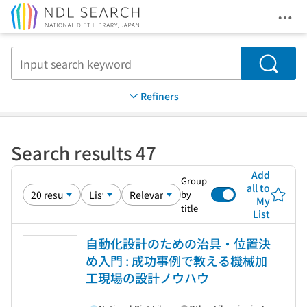
Ope
Jump to main content
Search
Refiners
Search results 47
Add
Group
all to
by
My
title
List
自動化設計のための治具・位置決
め入門 : 成功事例で教える機械加
工現場の設計ノウハウ