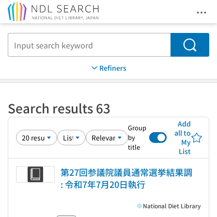
Ope
Jump to main content
Search
Refiners
Search results 63
Add
Group
all to
by
My
title
List
第27回参議院議員通常選挙結果調
: 令和7年7月20日執行
National Diet Library