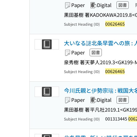
Paper
Digital
図書
黒田基樹 著
KADOKAWA
2019.8
<
00626465
Subject Heading (ID)
大いなる謎北条早雲への旅 :
Paper
図書
泉秀樹 著
天夢人
2019.3
<GK199-
00626465
Subject Heading (ID)
今川氏親と伊勢宗瑞 : 戦国大
Paper
Digital
図書
黒田基樹 著
平凡社
2019.1
<GK19
001313445
006
Subject Heading (ID)