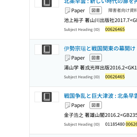
北条早雲 : 新しい時代の扉を押
Paper
図書
障害者向け資
池上裕子 著
山川出版社
2017.7
<G
00626465
Subject Heading (ID)
伊勢宗瑞と戦国関東の幕開け
Paper
図書
湯山学 著
戎光祥出版
2016.2
<GK1
00626465
Subject Heading (ID)
戦国争乱と巨大津波 : 北条
Paper
図書
金子浩之 著
雄山閣
2016.2
<GB235
01185480
0062
Subject Heading (ID)