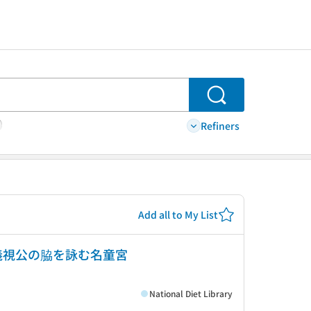
Search
Refiners
Add all to My List
: 義視公の脇を詠む名童宮
National Diet Library