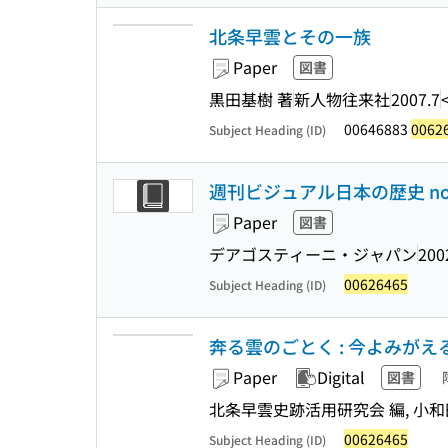
北条早雲とその一族
Paper
図書
黒田基樹 著
新人物往来社
2007.7
00646883
0062
Subject Heading (ID)
週刊ビジュアル日本の歴史 no.1
Paper
図書
デアゴスティーニ・ジャパン
200
00626465
Subject Heading (ID)
奔る雲のごとく : 今よみが
Paper
Digital
図書
北条早雲史跡活用研究会 編, 小和
00626465
Subject Heading (ID)