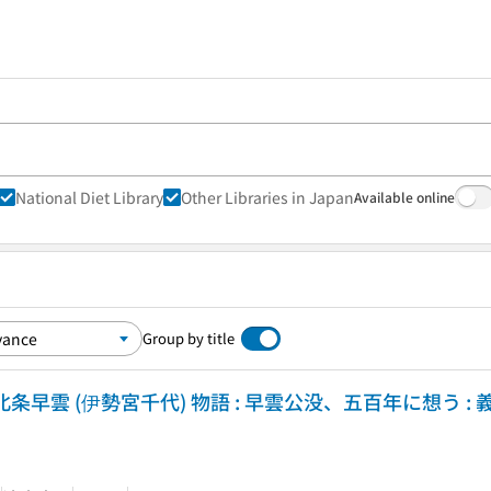
National Diet Library
Other Libraries in Japan
Available online
Group by title
説・北条早雲 (伊勢宮千代) 物語 : 早雲公没、五百年に想う 