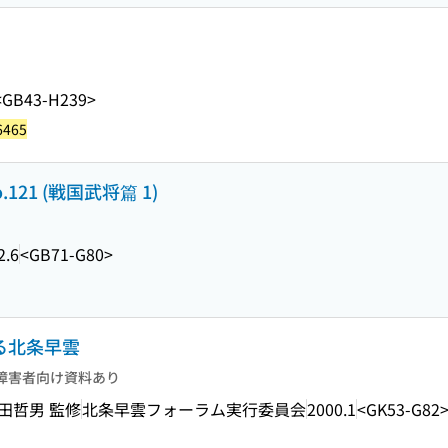
<GB43-H239>
6465
21 (戦国武将篇 1)
2.6
<GB71-G80>
える北条早雲
障害者向け資料あり
田哲男 監修
北条早雲フォーラム実行委員会
2000.1
<GK53-G82