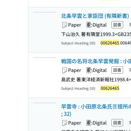
北条早雲と家臣団 (有隣新書)
Paper
Digital
図書
下山治久 著
有隣堂
1999.3
<GB23
00626465
00646
Subject Heading (ID)
戦国の名将北条早雲発掘 : 
Paper
Digital
図書
島武史 著
東洋経済新報社
1998.4
00626465
Subject Heading (ID)
早雲寺 : 小田原北条氏菩提所の
; 32)
Paper
Digital
図書