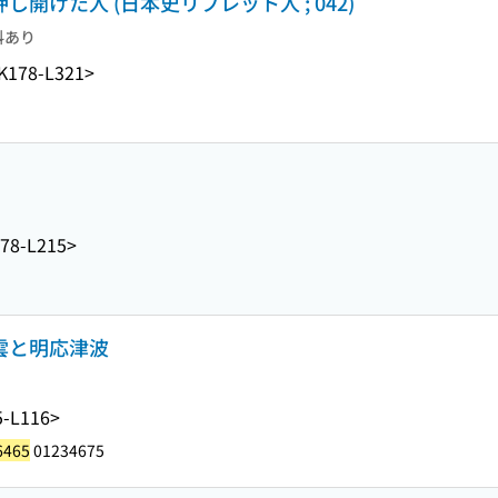
し開けた人 (日本史リブレット人 ; 042)
料あり
K178-L321>
78-L215>
早雲と明応津波
-L116>
6465
01234675