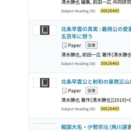
清水勝也 編集, 前田一広 共同研
00626465
Subject Heading (ID)
北条早雲の真実 : 義視公の愛童
五百年に想う
Paper
図書
清水勝也, 前田一広 著作
[清水勝也
00626465
Subject Heading (ID)
北条早雲公と射和の豪商冨山家 
Paper
図書
清水勝也 著作
[清水勝也]
[2019]
<
00626465
Subject Heading (ID)
戦国大名・伊勢宗瑞 (角川選書 ;