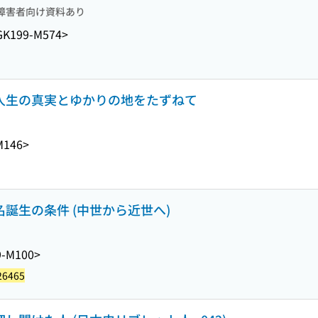
障害者向け資料あり
GK199-M574>
 人生の真実とゆかりの地をたずねて
M146>
名誕生の条件 (中世から近世へ)
9-M100>
26465