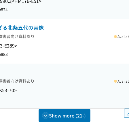
990.3
<HM176-E51>
9824
れざる北条五代の実像
障害者向け資料あり
Availa
3-E289>
6883
障害者向け資料あり
Availa
K53-70>
Show more (21-)