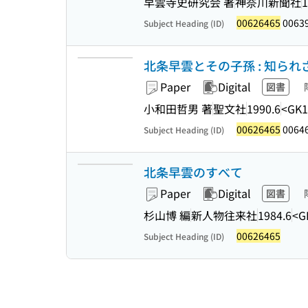
早雲寺史研究会 著
神奈川新聞社
1
00626465
0063
Subject Heading (ID)
北条早雲とその子孫 : 知ら
Paper
Digital
図書
小和田哲男 著
聖文社
1990.6
<GK1
00626465
0064
Subject Heading (ID)
北条早雲のすべて
Paper
Digital
図書
杉山博 編
新人物往来社
1984.6
<G
00626465
Subject Heading (ID)