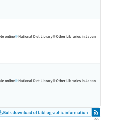
ble online
National Diet Library
Other Libraries in Japan
ble online
National Diet Library
Other Libraries in Japan
Bulk download of bibliographic information
RSS
RSS