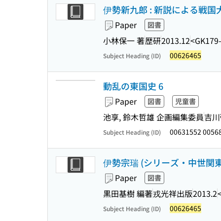
伊勢新九郎 : 新説による戦
Paper
図書
小林保一 著
歴研
2013.12
<GK179
00626465
Subject Heading (ID)
動乱の東国史 6
Paper
図書
児童書
池享, 鈴木哲雄 企画編集委員
吉川
00631552 0056
Subject Heading (ID)
伊勢宗瑞 (シリーズ・中世関東武
Paper
図書
黒田基樹 編著
戎光祥出版
2013.2
00626465
Subject Heading (ID)