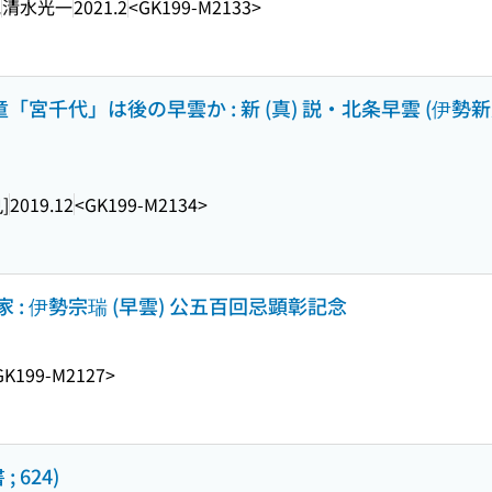
究
清水光一
2021.2
<GK199-M2133>
「宮千代」は後の早雲か : 新 (真) 説・北条早雲 (伊勢新九
]
2019.12
<GK199-M2134>
: 伊勢宗瑞 (早雲) 公五百回忌顕彰記念
GK199-M2127>
 624)