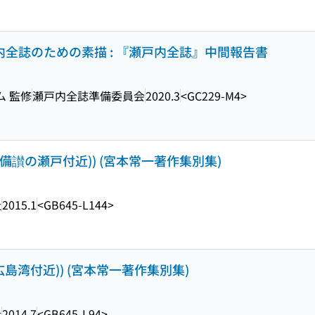
内全誌のための素描 : 『瀬戸内全誌』中間報告書
ム 監修
瀬戸内全誌準備委員会
2020.3
<GC229-M4>
 (備讃の瀬戸付近)) (宮本常一著作集別集)
社
2015.1
<GB645-L144>
(広島湾付近)) (宮本常一著作集別集)
社
2014.7
<GB645-L94>