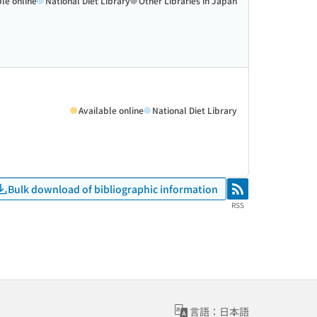
ble online
National Diet Library
Other Libraries in Japan
Available online
National Diet Library
Bulk download of bibliographic information
RSS
RSS
言語：日本語