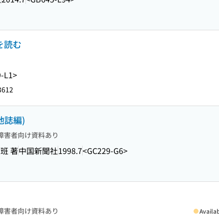
を読む
-L1>
3612
地誌編)
障害者向け資料あり
班 著
中国新聞社
1998.7
<GC229-G6>
障害者向け資料あり
Availa