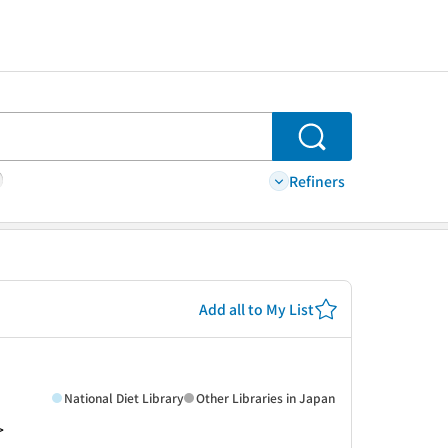
Search
Refiners
Add all to My List
National Diet Library
Other Libraries in Japan
>