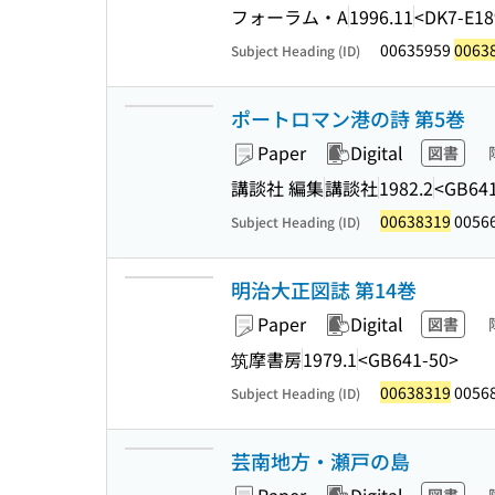
フォーラム・A
1996.11
<DK7-E18
00635959
0063
Subject Heading (ID)
ポートロマン港の詩 第5巻
Paper
Digital
図書
講談社 編集
講談社
1982.2
<GB641
00638319
0056
Subject Heading (ID)
明治大正図誌 第14巻
Paper
Digital
図書
筑摩書房
1979.1
<GB641-50>
00638319
0056
Subject Heading (ID)
芸南地方・瀬戸の島