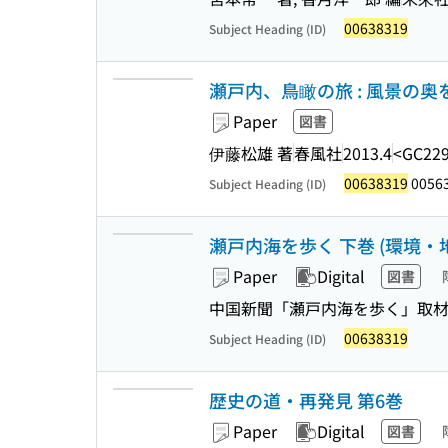
00638319
Subject Heading (ID)
瀬戸内、鳥瞰の旅 : 風景の奥
Paper
図書
伊藤松雄 著
春風社
2013.4
<GC229
00638319
0056
Subject Heading (ID)
瀬戸内海を歩く 下巻 (環境・
Paper
Digital
図書
中国新聞「瀬戸内海を歩く」取材
00638319
Subject Heading (ID)
歴史の道・再発見 第6巻
Paper
Digital
図書