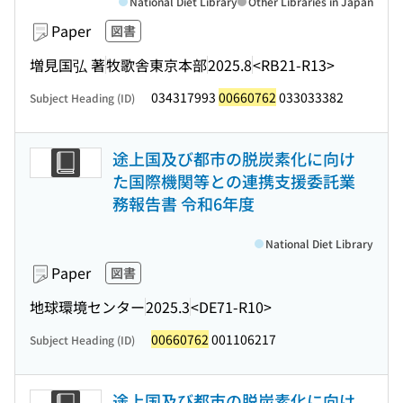
National Diet Library
Other Libraries in Japan
Paper
図書
増見国弘 著
牧歌舎東京本部
2025.8
<RB21-R13>
034317993
00660762
033033382
Subject Heading (ID)
途上国及び都市の脱炭素化に向け
た国際機関等との連携支援委託業
務報告書 令和6年度
National Diet Library
Paper
図書
地球環境センター
2025.3
<DE71-R10>
00660762
001106217
Subject Heading (ID)
途上国及び都市の脱炭素化に向け