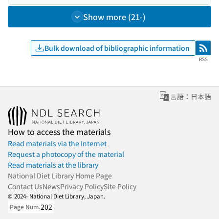
Show more (21-)
Bulk download of bibliographic information
RSS
RSS
言語：日本語
How to access the materials
Read materials via the Internet
Request a photocopy of the material
Read materials at the library
National Diet Library Home Page
Contact Us
News
Privacy Policy
Site Policy
© 2024- National Diet Library, Japan.
202
Page Num.