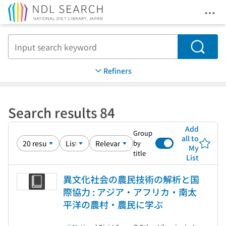
Ope
Jump to main content
Search
Refiners
Search results 84
Add
Group
all to
by
My
title
List
異文化社会の農民技術の解析と国
際協力 : アジア・アフリカ・南太
平洋の農村・農民に学ぶ