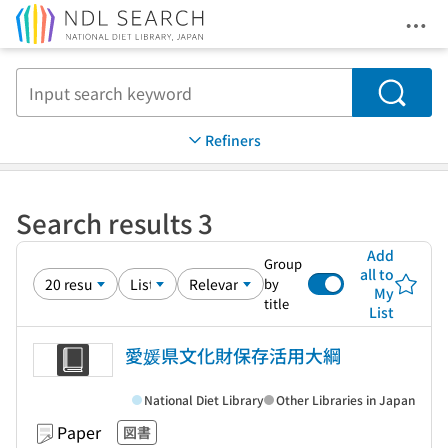
Ope
Jump to main content
Search
Refiners
Search results 3
Add
Group
all to
by
My
title
List
愛媛県文化財保存活用大綱
National Diet Library
Other Libraries in Japan
Paper
図書