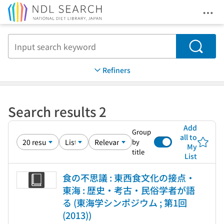
Ope
Jump to main content
Search
Refiners
Search results 2
Add
Group
all to
by
My
title
List
食の不思議 : 東西食文化の接点・
東海 : 歴史・考古・民俗学者が語
る (東海学シンポジウム ; 第1回
(2013))