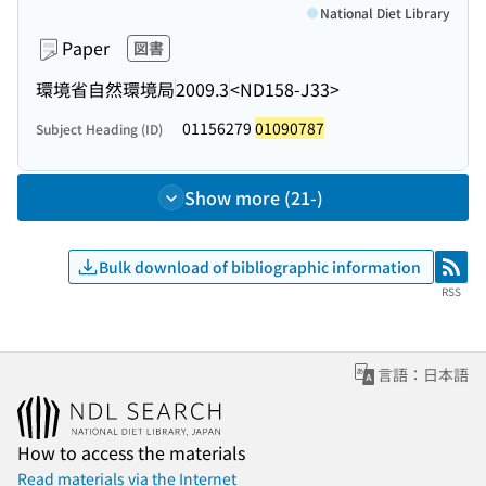
National Diet Library
Paper
図書
環境省自然環境局
2009.3
<ND158-J33>
01156279
01090787
Subject Heading (ID)
Show more (21-)
Bulk download of bibliographic information
RSS
RSS
言語：日本語
How to access the materials
Read materials via the Internet