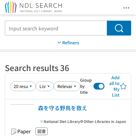
Ope
Jump to main content
Search
Refiners
Search results 36
Add
Group
all to
by
My
title
List
森を守る野鳥を救え
National Diet Library
Other Libraries in Japan
Paper
図書