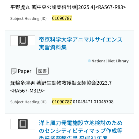
平野虎丸 著
中央公論美術出版
[2025.4]
<RA567-R83>
01090787
Subject Heading (ID)
帝京科学大学アニマルサイエンス
実習資料集
National Diet Library
Paper
図書
箕輪多津男 著
野生動物救護獣医師協会
2023.7
<RA567-M319>
01090787
01049471 01045708
Subject Heading (ID)
洋上風力発電施設立地検討のため
のセンシティビティマップ作成等
委託業務報告書 平成31年度