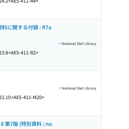
24.2
<AE5-411-R4>
に関する付録 : R7a
National Diet Library
23.8
<AE5-411-R2>
National Diet Library
22.10
<AE5-411-M20>
 第7版 (特別資料 ; no.