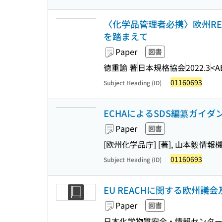
〈化学品管理者必携〉欧州REA
を踏まえて
Paper
図書
徳重諭 著
日本規格協会
2022.3
<A
01160693
Subject Heading (ID)
ECHAによるSDS編纂ガイダン
Paper
図書
[欧州化学品庁] [著], 山本毅
情報
01160693
Subject Heading (ID)
EU REACHに関する欧州議会及び理事
Paper
図書
日本化学物質安全・情報センタ