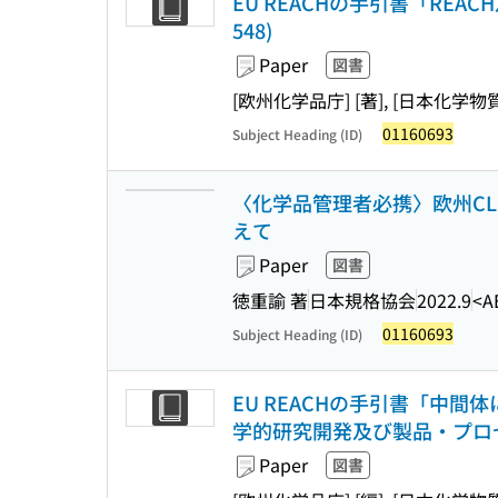
EU REACHの手引書「REAC
548)
Paper
図書
[欧州化学品庁] [著], [日本化学
01160693
Subject Heading (ID)
〈化学品管理者必携〉欧州CL
えて
Paper
図書
徳重諭 著
日本規格協会
2022.9
<A
01160693
Subject Heading (ID)
EU REACHの手引書「中間体
学的研究開発及び製品・プロセス指向
Paper
図書