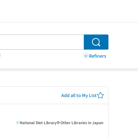
Search
Refiners
Add all to My List
National Diet Library
Other Libraries in Japan