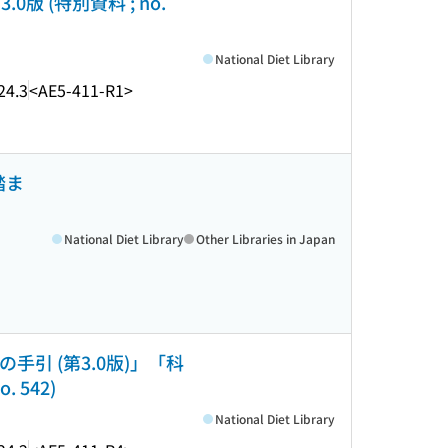
 (特別資料 ; no.
National Diet Library
24.3
<AE5-411-R1>
踏ま
National Diet Library
Other Libraries in Japan
手引 (第3.0版)」「科
542)
National Diet Library