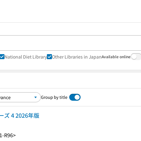
National Diet Library
Other Libraries in Japan
Available online
Group by title
 4 2026年版
1-R96>