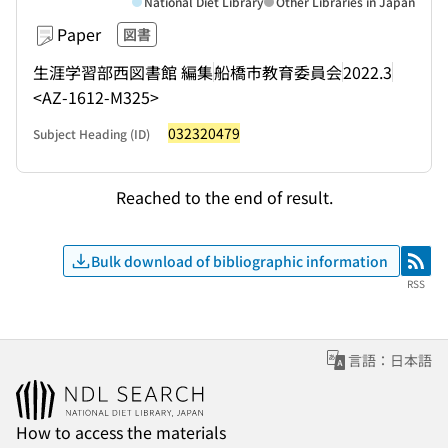
National Diet Library
Other Libraries in Japan
Paper
図書
生涯学習部西図書館 編集
船橋市教育委員会
2022.3
<AZ-1612-M325>
032320479
Subject Heading (ID)
Reached to the end of result.
Bulk download of bibliographic information
RSS
RSS
言語：日本語
How to access the materials