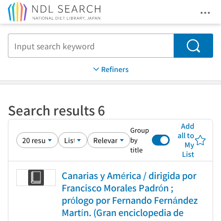
Ope
Jump to main content
Search
Refiners
Search results 6
Add
Group
all to
by
My
title
List
Canarias y América / dirigida por
Francisco Morales Padrón ;
prólogo por Fernando Fernández
Martín. (Gran enciclopedia de