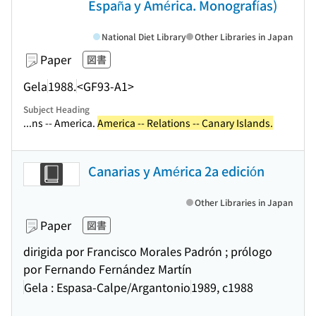
España y América. Monografías)
National Diet Library
Other Libraries in Japan
Paper
図書
Gela
1988.
<GF93-A1>
Subject Heading
...ns -- America.
America -- Relations -- Canary Islands.
Canarias y América 2a edición
Other Libraries in Japan
Paper
図書
dirigida por Francisco Morales Padrón ; prólogo
por Fernando Fernández Martín
Gela : Espasa-Calpe/Argantonio
1989, c1988