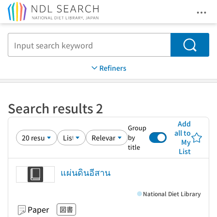
Ope
Jump to main content
Search
Refiners
Search results 2
Add
Group
all to
by
My
title
List
แผ่นดินอีสาน
National Diet Library
Paper
図書