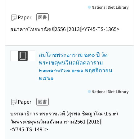
National Diet Library
Paper
図書
ธนาคารไทยพาณิชย์
2556 [2013]
<Y745-TS-1365>
สมโภชพระอาราม ๒๓๐ ปี วัด
พระเชตุพนวิมลมัลคลาราม
๒๓๓๑-๒๕๖๑ ๑-๑๑ พฤศจิกายน
๒๕๖๑
National Diet Library
Paper
図書
บรรณาธิการ พระราชเวที (สุรพล ชิตญาโณ ป.ธ.๙)
วัดพระเชตุพนวิมลมัลคลาราม
2561 [2018]
<Y745-TS-1491>