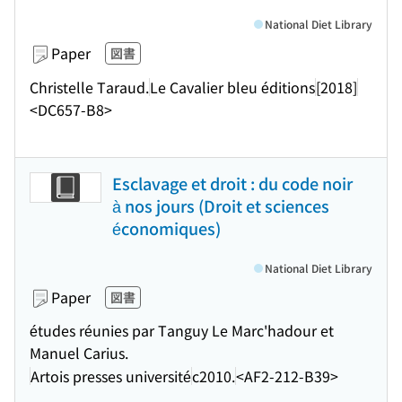
National Diet Library
Paper
図書
Christelle Taraud.
Le Cavalier bleu éditions
[2018]
<DC657-B8>
Esclavage et droit : du code noir
à nos jours (Droit et sciences
économiques)
National Diet Library
Paper
図書
études réunies par Tanguy Le Marc'hadour et
Manuel Carius.
Artois presses université
c2010.
<AF2-212-B39>