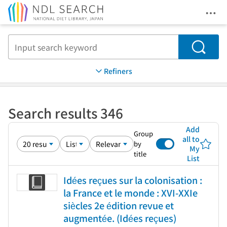
Ope
Jump to main content
Search
Refiners
Search results 346
Add
Group
all to
by
My
title
List
Idées reçues sur la colonisation :
la France et le monde : XVI-XXIe
siècles 2e édition revue et
augmentée. (Idées reçues)