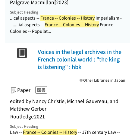
Palgrave Macmillan
[2023]
Subject Heading
...cal aspects --
France -- Colonies -- History
Imperialism -
-...
...ial aspects --
France -- Colonies -- History
France --
Colonies -- Populat...
Voices in the legal archives in the
French colonial world : "the king
is listening" : hbk
Other Libraries in Japan
Paper
図書
edited by Nancy Christie, Michael Gauvreau, and
Matthew Gerber
Routledge
2021
Subject Heading
Law --
France -- Colonies -- History
-- 17th century Law --