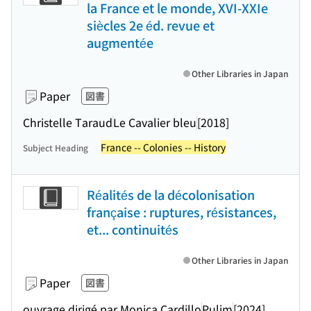
la France et le monde, XVI-XXIe
siècles 2e éd. revue et
augmentée
Other Libraries in Japan
Paper
図書
Christelle Taraud
Le Cavalier bleu
[2018]
France -- Colonies -- History
Subject Heading
Réalités de la décolonisation
française : ruptures, résistances,
et... continuités
Other Libraries in Japan
Paper
図書
ouvrage dirigé par Monica Cardillo
Pulim
[2024]