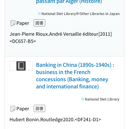
passant par Alger (Histoire)
National Diet Library
Other Libraries in Japan
Paper
図書
Jean-Pierre Rioux.
André Versaille éditeur
[2011]
<DC657-B5>
Banking in China (1890s-1940s) :
business in the French
concessions (Banking, money
and international finance)
National Diet Library
Paper
図書
Hubert Bonin.
Routledge
2020.
<DF241-D1>