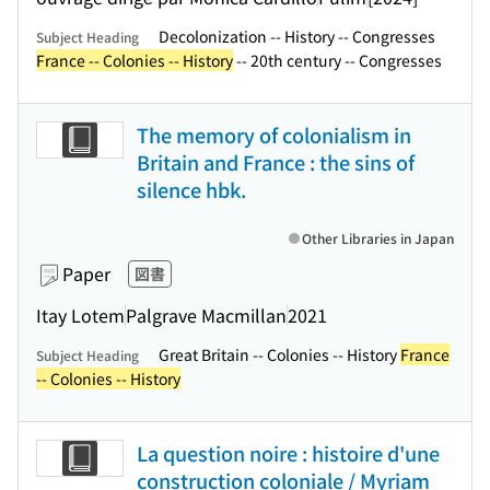
Decolonization -- History -- Congresses
Subject Heading
France -- Colonies -- History
-- 20th century -- Congresses
The memory of colonialism in
Britain and France : the sins of
silence hbk.
Other Libraries in Japan
Paper
図書
Itay Lotem
Palgrave Macmillan
2021
Great Britain -- Colonies -- History
France
Subject Heading
-- Colonies -- History
La question noire : histoire d'une
construction coloniale / Myriam