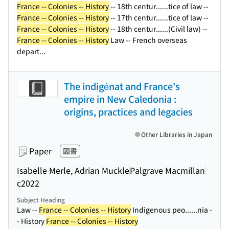
France -- Colonies -- History
-- 18th centur...
...tice of law --
France -- Colonies -- History
-- 17th centur...
...tice of law --
France -- Colonies -- History
-- 18th centur...
...(Civil law) --
France -- Colonies -- History
Law -- French overseas
depart...
The indigénat and France's
empire in New Caledonia :
origins, practices and legacies
Other Libraries in Japan
Paper
図書
Isabelle Merle, Adrian Muckle
Palgrave Macmillan
c2022
Subject Heading
Law --
France -- Colonies -- History
Indigenous peo...
...nia -
- History
France -- Colonies -- History