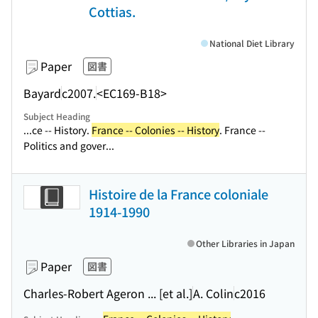
Cottias.
National Diet Library
Paper
図書
Bayard
c2007.
<EC169-B18>
Subject Heading
...ce -- History.
France -- Colonies -- History
. France --
Politics and gover...
Histoire de la France coloniale
1914-1990
Other Libraries in Japan
Paper
図書
Charles-Robert Ageron ... [et al.]
A. Colin
c2016