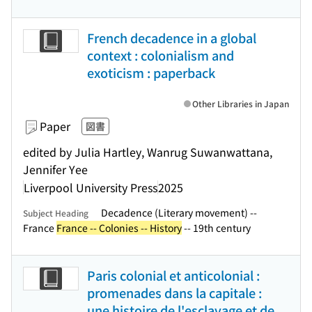
French decadence in a global
context : colonialism and
exoticism : paperback
Other Libraries in Japan
Paper
図書
edited by Julia Hartley, Wanrug Suwanwattana,
Jennifer Yee
Liverpool University Press
2025
Decadence (Literary movement) --
Subject Heading
France
France -- Colonies -- History
-- 19th century
Paris colonial et anticolonial :
promenades dans la capitale :
une histoire de l'esclavage et de