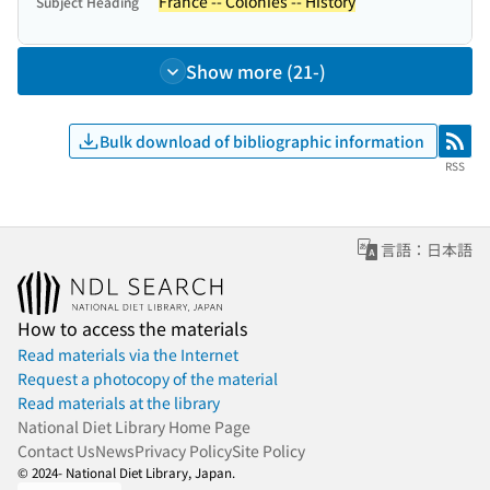
France -- Colonies -- History
Subject Heading
Show more (21-)
Bulk download of bibliographic information
RSS
RSS
言語：日本語
How to access the materials
Read materials via the Internet
Request a photocopy of the material
Read materials at the library
National Diet Library Home Page
Contact Us
News
Privacy Policy
Site Policy
© 2024- National Diet Library, Japan.