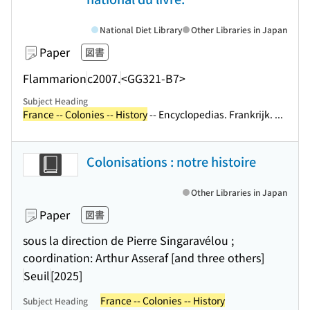
National Diet Library
Other Libraries in Japan
Paper
図書
Flammarion
c2007.
<GG321-B7>
Subject Heading
France -- Colonies -- History
-- Encyclopedias. Frankrijk. ...
Colonisations : notre histoire
Other Libraries in Japan
Paper
図書
sous la direction de Pierre Singaravélou ;
coordination: Arthur Asseraf [and three others]
Seuil
[2025]
France -- Colonies -- History
Subject Heading