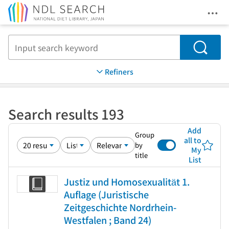
Ope
Jump to main content
Search
Refiners
Search results 193
Add
Group
all to
by
My
title
List
Justiz und Homosexualität 1.
Auflage (Juristische
Zeitgeschichte Nordrhein-
Westfalen ; Band 24)