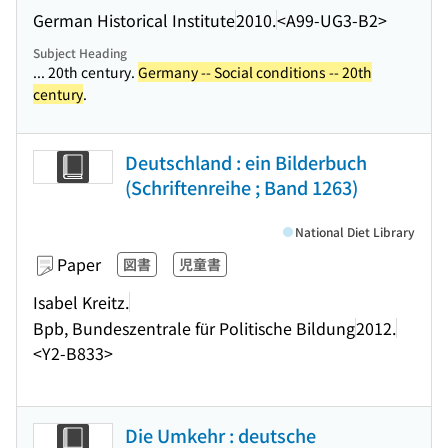
German Historical Institute
2010.
<A99-UG3-B2>
Subject Heading
... 20th century.
Germany -- Social conditions -- 20th
century
.
Deutschland : ein Bilderbuch
(Schriftenreihe ; Band 1263)
National Diet Library
Paper
図書
児童書
Isabel Kreitz.
Bpb, Bundeszentrale für Politische Bildung
2012.
<Y2-B833>
Die Umkehr : deutsche