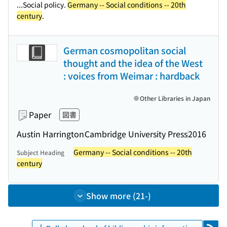
...Social policy.
Germany -- Social conditions -- 20th
century
.
German cosmopolitan social
thought and the idea of the West
: voices from Weimar : hardback
Other Libraries in Japan
Paper
図書
Austin Harrington
Cambridge University Press
2016
Germany -- Social conditions -- 20th
Subject Heading
century
Show more (21-)