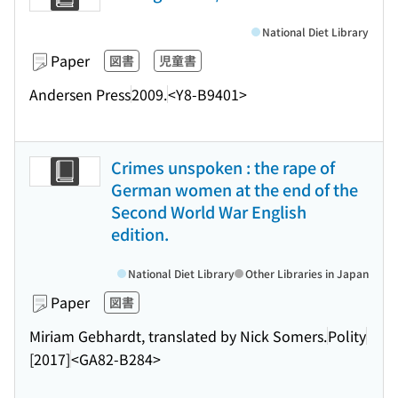
National Diet Library
Paper
図書
児童書
Andersen Press
2009.
<Y8-B9401>
Crimes unspoken : the rape of
German women at the end of the
Second World War English
edition.
National Diet Library
Other Libraries in Japan
Paper
図書
Miriam Gebhardt, translated by Nick Somers.
Polity
[2017]
<GA82-B284>