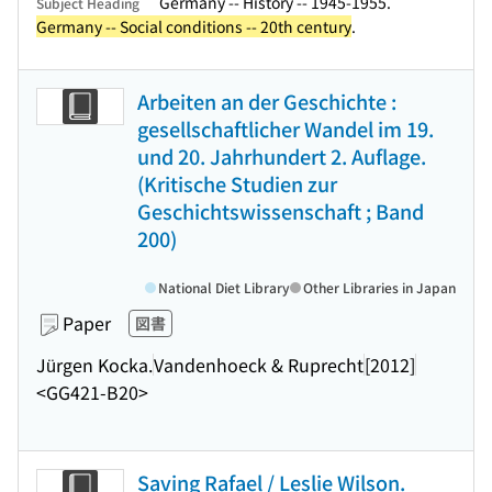
Germany -- History -- 1945-1955.
Subject Heading
Germany -- Social conditions -- 20th century
.
Arbeiten an der Geschichte :
gesellschaftlicher Wandel im 19.
und 20. Jahrhundert 2. Auflage.
(Kritische Studien zur
Geschichtswissenschaft ; Band
200)
National Diet Library
Other Libraries in Japan
Paper
図書
Jürgen Kocka.
Vandenhoeck & Ruprecht
[2012]
<GG421-B20>
Saving Rafael / Leslie Wilson.