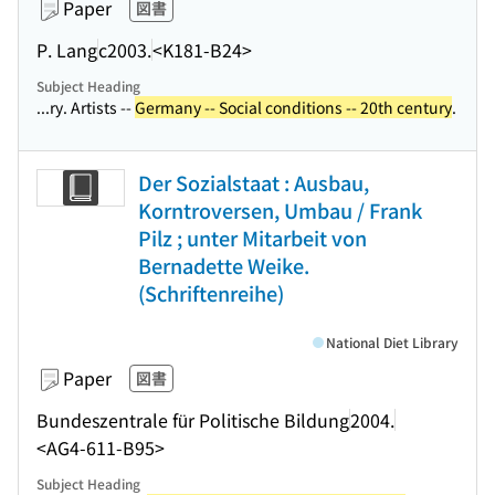
Paper
図書
P. Lang
c2003.
<K181-B24>
Subject Heading
...ry. Artists --
Germany -- Social conditions -- 20th century
.
Der Sozialstaat : Ausbau,
Korntroversen, Umbau / Frank
Pilz ; unter Mitarbeit von
Bernadette Weike.
(Schriftenreihe)
National Diet Library
Paper
図書
Bundeszentrale für Politische Bildung
2004.
<AG4-611-B95>
Subject Heading