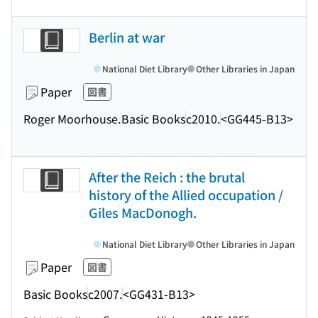
Berlin at war
National Diet Library
Other Libraries in Japan
Paper
図書
Roger Moorhouse.
Basic Books
c2010.
<GG445-B13>
After the Reich : the brutal
history of the Allied occupation /
Giles MacDonogh.
National Diet Library
Other Libraries in Japan
Paper
図書
Basic Books
c2007.
<GG431-B13>