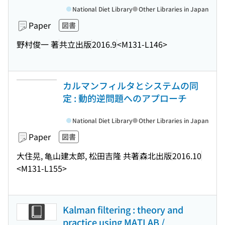
National Diet Library
Other Libraries in Japan
Paper
図書
野村俊一 著
共立出版
2016.9
<M131-L146>
カルマンフィルタとシステムの同
定 : 動的逆問題へのアプローチ
National Diet Library
Other Libraries in Japan
Paper
図書
大住晃, 亀山建太郎, 松田吉隆 共著
森北出版
2016.10
<M131-L155>
Kalman filtering : theory and
practice using MATLAB /