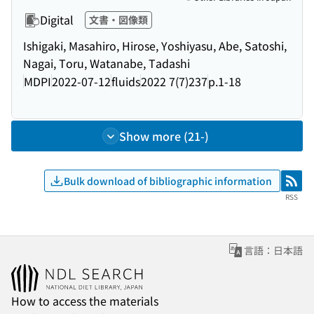
Digital
文書・図像類
Ishigaki, Masahiro, Hirose, Yoshiyasu, Abe, Satoshi,
Nagai, Toru, Watanabe, Tadashi
MDPI
2022-07-12
fluids
2022 7(7)237
p.1-18
Show more (21-)
Bulk download of bibliographic information
RSS
RSS
言語：日本語
How to access the materials