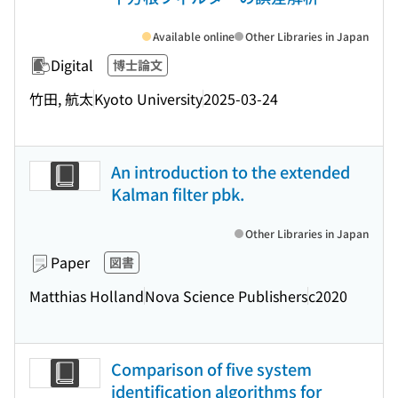
Available online
Other Libraries in Japan
Digital
博士論文
竹田, 航太
Kyoto University
2025-03-24
An introduction to the extended
Kalman filter pbk.
Other Libraries in Japan
Paper
図書
Matthias Holland
Nova Science Publishers
c2020
Comparison of five system
identification algorithms for