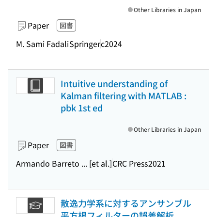
Other Libraries in Japan
Paper
図書
M. Sami Fadali
Springer
c2024
Intuitive understanding of
Kalman filtering with MATLAB :
pbk 1st ed
Other Libraries in Japan
Paper
図書
Armando Barreto ... [et al.]
CRC Press
2021
散逸力学系に対するアンサンブル
平方根フィルターの誤差解析