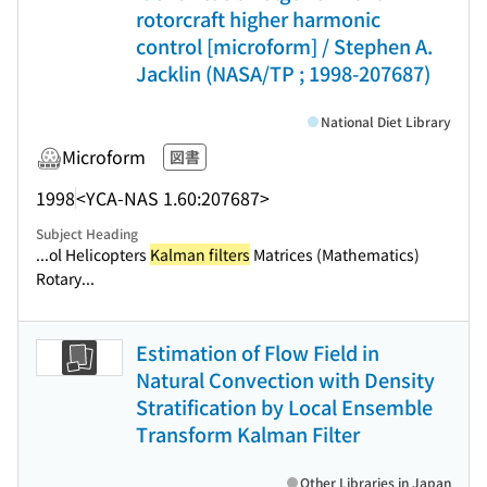
rotorcraft higher harmonic
control [microform] / Stephen A.
Jacklin (NASA/TP ; 1998-207687)
National Diet Library
Microform
図書
1998
<YCA-NAS 1.60:207687>
Subject Heading
...ol Helicopters
Kalman filters
Matrices (Mathematics)
Rotary...
Estimation of Flow Field in
Natural Convection with Density
Stratification by Local Ensemble
Transform Kalman Filter
Other Libraries in Japan