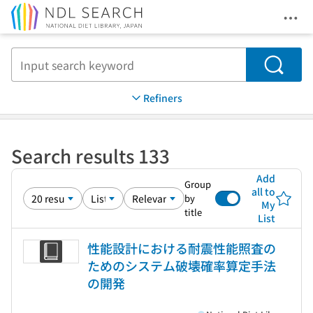
Ope
Jump to main content
Search
Refiners
Search results 133
Add
Group
all to
by
My
title
List
性能設計における耐震性能照査の
ためのシステム破壊確率算定手法
の開発