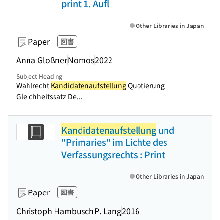
print 1. Aufl
Other Libraries in Japan
Paper
図書
Anna Gloßner
Nomos
2022
Subject Heading
Wahlrecht
Kandidatenaufstellung
Quotierung
Gleichheitssatz De...
Kandidatenaufstellung
und
"Primaries" im Lichte des
Verfassungsrechts : Print
Other Libraries in Japan
Paper
図書
Christoph Hambusch
P. Lang
2016