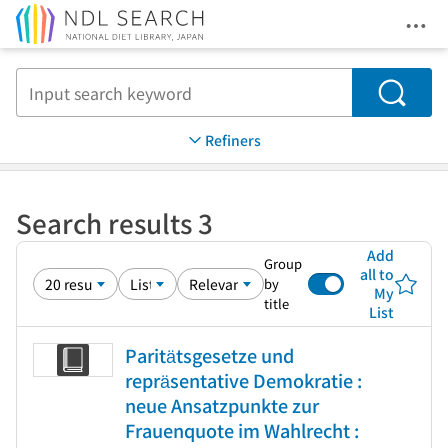
Ope
Jump to main content
Search
Refiners
Search results 3
Add
Group
all to
by
My
title
List
Paritätsgesetze und
repräsentative Demokratie :
neue Ansatzpunkte zur
Frauenquote im Wahlrecht :