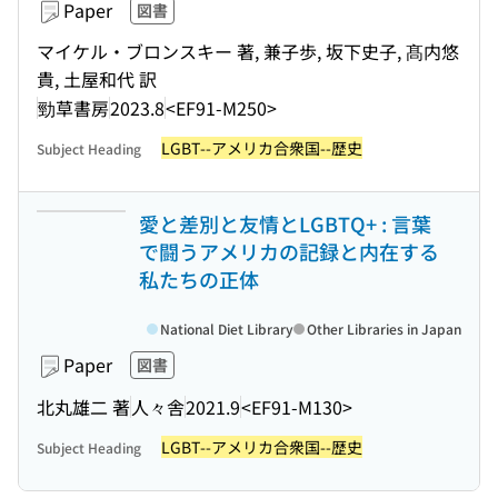
Paper
図書
マイケル・ブロンスキー 著, 兼子歩, 坂下史子, 髙内悠
貴, 土屋和代 訳
勁草書房
2023.8
<EF91-M250>
LGBT--アメリカ合衆国--歴史
Subject Heading
愛と差別と友情とLGBTQ+ : 言葉
で闘うアメリカの記録と内在する
私たちの正体
National Diet Library
Other Libraries in Japan
Paper
図書
北丸雄二 著
人々舎
2021.9
<EF91-M130>
LGBT--アメリカ合衆国--歴史
Subject Heading