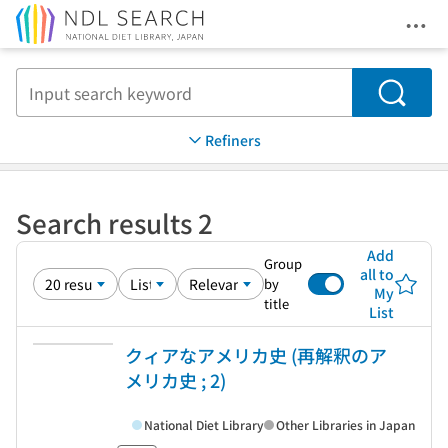
Ope
Jump to main content
Search
Refiners
Search results 2
Add
Group
all to
by
My
title
List
クィアなアメリカ史 (再解釈のア
メリカ史 ; 2)
National Diet Library
Other Libraries in Japan