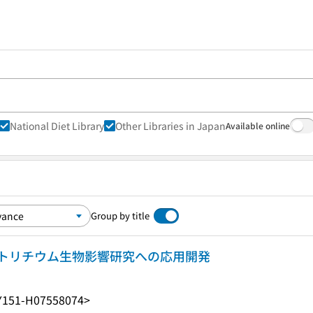
National Diet Library
Other Libraries in Japan
Available online
Group by title
トリチウム生物影響研究への応用開発
Y151-H07558074>