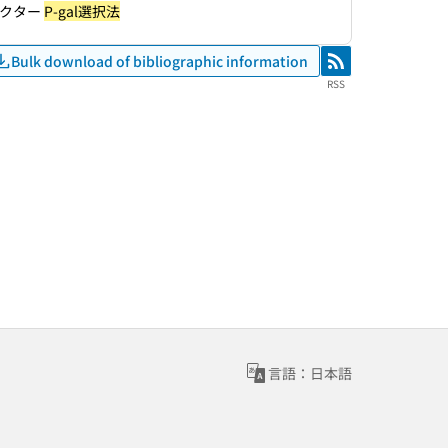
ベクター
P-gal選択法
Bulk download of bibliographic information
RSS
RSS
言語：日本語