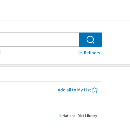
Search
Refiners
Add all to My List
National Diet Library