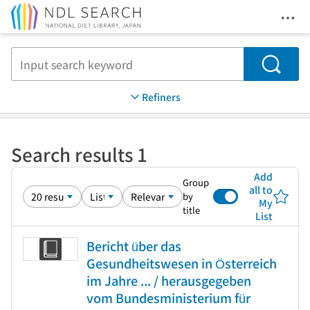
Ope
Jump to main content
Search
Refiners
Search results 1
Add
Group
all to
by
My
title
List
Bericht über das
Gesundheitswesen in Österreich
im Jahre ... / herausgegeben
vom Bundesministerium für