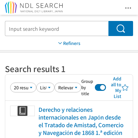
Ope
Jump to main content
Search
Refiners
Search results 1
Add
Group
all to
by
My
title
List
Derecho y relaciones
internacionales en Japón desde
el Tratado de Amistad, Comercio
y Navegación de 1868 1.ª edición