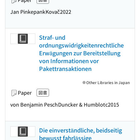
Jan Pinkepank
Kovač
2022
Straf- und
ordnungswidrigkeitenrechtliche
Erwägungen zur Bereitstellung
von Informationen vor
Pakettransaktionen
Other Libraries in Japan
Paper
図書
von Benjamin Pesch
Duncker & Humblot
c2015
Die einverständliche, beidseitig
bewusst fahrlässige