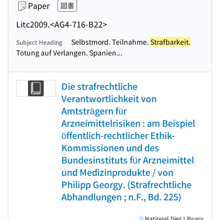
Paper
図書
Lit
c2009.
<AG4-716-B22>
Selbstmord. Teilnahme.
Strafbarkeit.
Subject Heading
Tötung auf Verlangen. Spanien...
Die strafrechtliche
Verantwortlichkeit von
Amtsträgern für
Arzneimittelrisiken : am Beispiel
öffentlich-rechtlicher Ethik-
Kommissionen und des
Bundesinstituts für Arzneimittel
und Medizinprodukte / von
Philipp Georgy. (Strafrechtliche
Abhandlungen ; n.F., Bd. 225)
National Diet Library