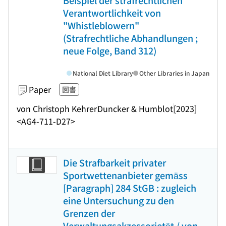
Beispiel der strafrechtlichen
Verantwortlichkeit von
"Whistleblowern"
(Strafrechtliche Abhandlungen ;
neue Folge, Band 312)
National Diet Library
Other Libraries in Japan
Paper
図書
von Christoph Kehrer
Duncker & Humblot
[2023]
<AG4-711-D27>
Die Strafbarkeit privater
Sportwettenanbieter gemäss
[Paragraph] 284 StGB : zugleich
eine Untersuchung zu den
Grenzen der
Verwaltungsakzessorietät / von