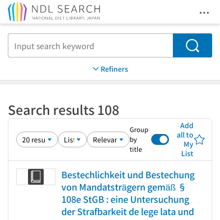
Ope
Jump to main content
Search
Refiners
Search results 108
Add
Group
all to
by
My
title
List
Bestechlichkeit und Bestechung
von Mandatsträgern gemäß §
108e StGB : eine Untersuchung
der Strafbarkeit de lege lata und