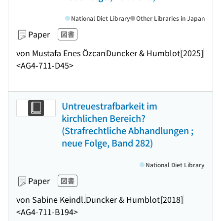
National Diet Library
Other Libraries in Japan
Paper
図書
von Mustafa Enes Özcan
Duncker & Humblot
[2025]
<AG4-711-D45>
Untreuestrafbarkeit im
kirchlichen Bereich?
(Strafrechtliche Abhandlungen ;
neue Folge, Band 282)
National Diet Library
Paper
図書
von Sabine Keindl.
Duncker & Humblot
[2018]
<AG4-711-B194>