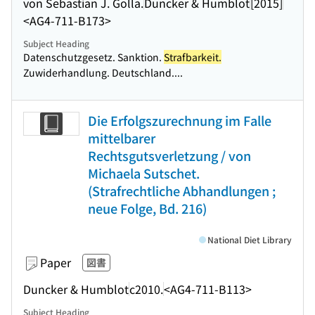
von Sebastian J. Golla.
Duncker & Humblot
[2015]
<AG4-711-B173>
Subject Heading
Datenschutzgesetz. Sanktion.
Strafbarkeit.
Zuwiderhandlung. Deutschland....
Die Erfolgszurechnung im Falle
mittelbarer
Rechtsgutsverletzung / von
Michaela Sutschet.
(Strafrechtliche Abhandlungen ;
neue Folge, Bd. 216)
National Diet Library
Paper
図書
Duncker & Humblot
c2010.
<AG4-711-B113>
Subject Heading