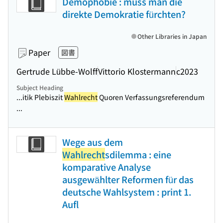
Demophobie : muss man die
direkte Demokratie fürchten?
Other Libraries in Japan
Paper
図書
Gertrude Lübbe-Wolff
Vittorio Klostermann
c2023
Subject Heading
...itik Plebiszit
Wahlrecht
Quoren Verfassungsreferendum
...
Wege aus dem
Wahlrecht
sdilemma : eine
komparative Analyse
ausgewählter Reformen für das
deutsche Wahlsystem : print 1.
Aufl