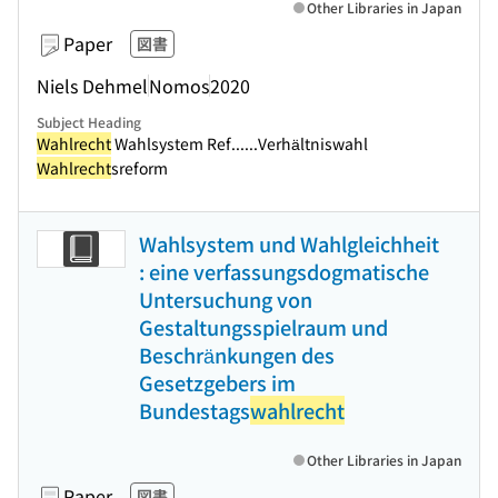
Other Libraries in Japan
Paper
図書
Niels Dehmel
Nomos
2020
Subject Heading
Wahlrecht
Wahlsystem Ref...
...Verhältniswahl
Wahlrecht
sreform
Wahlsystem und Wahlgleichheit
: eine verfassungsdogmatische
Untersuchung von
Gestaltungsspielraum und
Beschränkungen des
Gesetzgebers im
Bundestags
wahlrecht
Other Libraries in Japan
Paper
図書