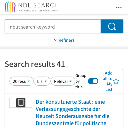
Ope
Jump to main content
Search
Refiners
Search results 41
Add
Group
all to
by
My
title
List
Der konstituierte Staat : eine
Verfassungsgeschichte der
Neuzeit Sonderausgabe für die
Bundeszentrale für politische