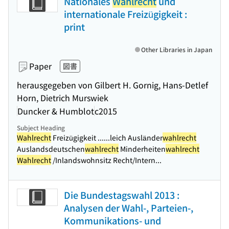
Nationales
Wahlrecht
und
internationale Freizügigkeit :
print
Other Libraries in Japan
Paper
図書
herausgegeben von Gilbert H. Gornig, Hans-Detlef
Horn, Dietrich Murswiek
Duncker & Humblot
c2015
Subject Heading
Wahlrecht
Freizügigkeit ...
...leich Ausländer
wahlrecht
Auslandsdeutschen
wahlrecht
Minderheiten
wahlrecht
Wahlrecht
/Inlandswohnsitz Recht/Intern...
Die Bundestagswahl 2013 :
Analysen der Wahl-, Parteien-,
Kommunikations- und