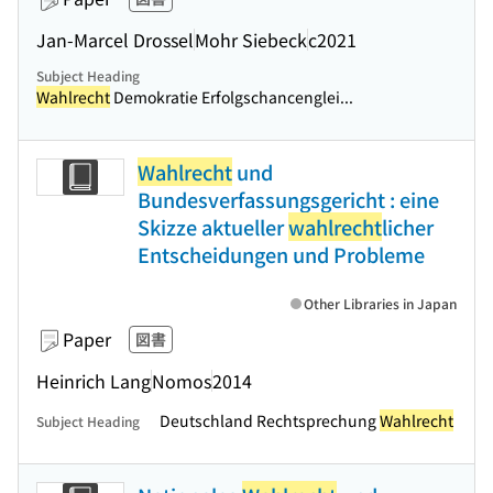
Jan-Marcel Drossel
Mohr Siebeck
c2021
Subject Heading
Wahlrecht
Demokratie Erfolgschancenglei...
Wahlrecht
und
Bundesverfassungsgericht : eine
Skizze aktueller
wahlrecht
licher
Entscheidungen und Probleme
Other Libraries in Japan
Paper
図書
Heinrich Lang
Nomos
2014
Deutschland Rechtsprechung
Wahlrecht
Subject Heading