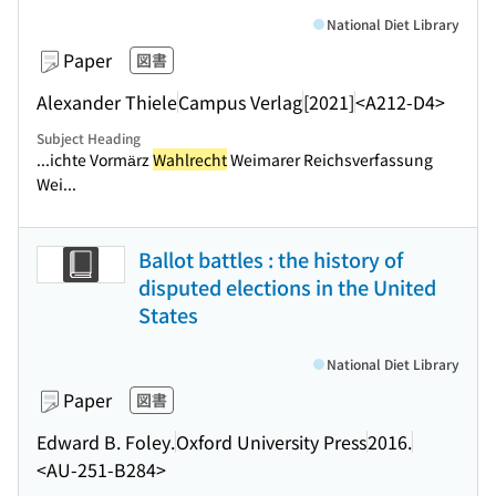
National Diet Library
Paper
図書
Alexander Thiele
Campus Verlag
[2021]
<A212-D4>
Subject Heading
...ichte Vormärz
Wahlrecht
Weimarer Reichsverfassung
Wei...
Ballot battles : the history of
disputed elections in the United
States
National Diet Library
Paper
図書
Edward B. Foley.
Oxford University Press
2016.
<AU-251-B284>