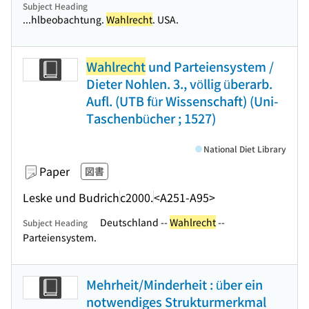
Subject Heading
...hlbeobachtung.
Wahlrecht
. USA.
Wahlrecht
und Parteiensystem /
Dieter Nohlen. 3., völlig überarb.
Aufl. (UTB für Wissenschaft) (Uni-
Taschenbücher ; 1527)
National Diet Library
Paper
図書
Leske und Budrich
c2000.
<A251-A95>
Deutschland --
Wahlrecht
--
Subject Heading
Parteiensystem.
Mehrheit/Minderheit : über ein
notwendiges Strukturmerkmal