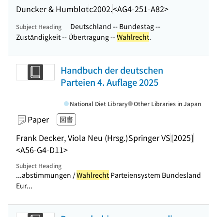
Duncker & Humblot
c2002.
<AG4-251-A82>
Deutschland -- Bundestag --
Subject Heading
Zuständigkeit -- Übertragung --
Wahlrecht
.
Handbuch der deutschen
Parteien 4. Auflage 2025
National Diet Library
Other Libraries in Japan
Paper
図書
Frank Decker, Viola Neu (Hrsg.)
Springer VS
[2025]
<A56-G4-D11>
Subject Heading
...abstimmungen /
Wahlrecht
Parteiensystem Bundesland
Eur...