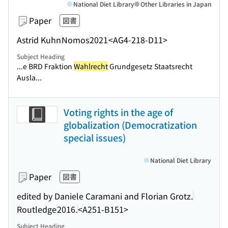
National Diet Library
Other Libraries in Japan
Paper
図書
Astrid Kuhn
Nomos
2021
<AG4-218-D11>
Subject Heading
...e BRD Fraktion
Wahlrecht
Grundgesetz Staatsrecht
Ausla...
Voting rights in the age of
globalization (Democratization
special issues)
National Diet Library
Paper
図書
edited by Daniele Caramani and Florian Grotz.
Routledge
2016.
<A251-B151>
Subject Heading