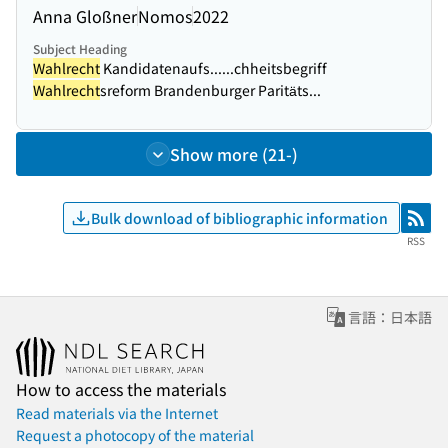
Anna Gloßner
Nomos
2022
Subject Heading
Wahlrecht
Kandidatenaufs...
...chheitsbegriff
Wahlrecht
sreform Brandenburger Paritäts...
Show more (21-)
Bulk download of bibliographic information
RSS
RSS
言語：日本語
How to access the materials
Read materials via the Internet
Request a photocopy of the material