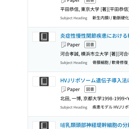
平田恭信, 東京大学 [著]
[平田恭信
新生内膜I / 動脈硬化 
Subject Heading
炎症性慢性関節疾患における
Paper
図書
河合孝誠, 横浜市立大学 [著]
[河合
骨膜細胞 / 軟骨修復 
Subject Heading
HVJリポソーム遺伝子導入
Paper
図書
北田, 一博, 京都大学
1998-1999
<
疾患モデル HVJリ
Subject Heading
哺乳類頭部神経堤幹細胞の分