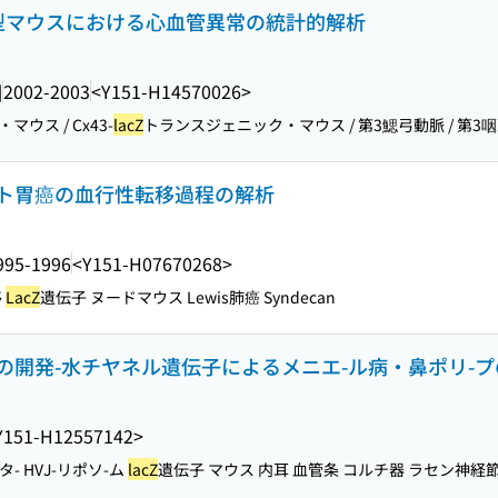
変異型マウスにおける心血管異常の統計的解析
]
2002-2003
<Y151-H14570026>
マウス / Cx43-
lacZ
トランスジェニック・マウス / 第3鰓弓動脈 / 第3咽頭
ト胃癌の血行性転移過程の解析
995-1996
<Y151-H07670268>
移
LacZ
遺伝子 ヌードマウス Lewis肺癌 Syndecan
の開発-水チヤネル遺伝子によるメニエ-ル病・鼻ポリ-
Y151-H12557142>
 HVJ-リポソ-ム
lacZ
遺伝子 マウス 内耳 血管条 コルチ器 ラセン神経節細