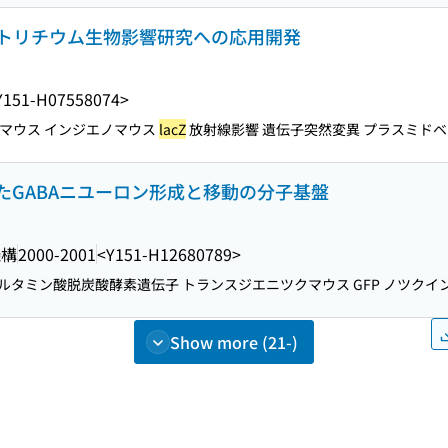
トリチウム生物影響研究への応用開発
Y151-H07558074>
マウス インジエノマウス
lacZ
放射線影響 遺伝子突然変異 プラスミドベクター
たGABAニユーロン形成と移動の分子基盤
機構
2000-2001
<Y151-H12680789>
グルタミン酸脱炭酸酵素遺伝子 トランスジエニツクマウス GFP ノツクイ
Show more (21-)