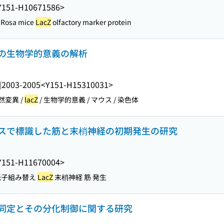
Y151-H10671586>
Rosa mice
LacZ
olfactory marker protein
の生物学的意義の解析
]
2003-2005
<Y151-H15310031>
然変異 /
lacZ
/ 生物学的意義 / マウス / 染色体
スで標識した筋と末梢神経の初期発生の研究
Y151-H11670004>
伝子組み替え
LacZ
末梢神経 筋 発生
同定とその分化制御に関する研究