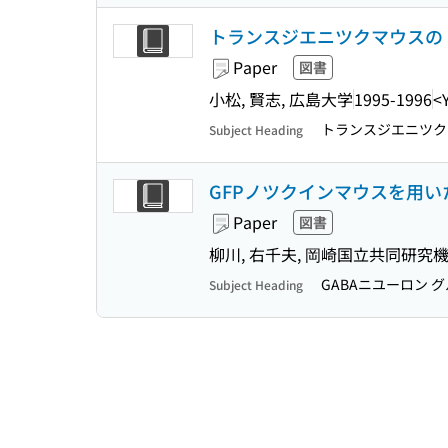
トランスジエニツクマウスの
Paper
図書
小松, 賢志, 広島大学
1995-1996
<
トランスジエニツク
Subject Heading
GFPノツクインマウスを用い
Paper
図書
柳川, 右千夫, 岡崎国立共同研究
GABAニユーロン 
Subject Heading