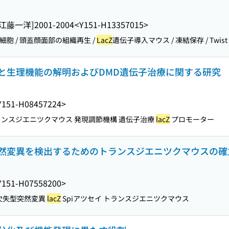
[江藤一洋]
2001-2004
<Y151-H13357015>
胞 / 頭蓋顔面部の組織再生 /
LacZ
遺伝子導入マウス / 凍結保存 / Twist / 
と生理機能の解明およびDMD遺伝子治療に関する研究
Y151-H08457224>
ランスジエニツクマウス 発現調節機構 遺伝子治療
lacZ
プロモーター
然変異を検出するためのトランスジエニツクマウスの確
Y151-H07558200>
 欠失型突然変異
lacZ
Spiアツセイ トランスジエニツクマウス