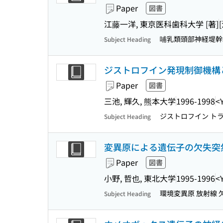
Paper
図書
江藤一洋, 東京医科歯科大学 [著]
哺乳類頭部神経堤幹細
Subject Heading
ジストロフイン発現制御機構
Paper
図書
三池, 輝久, 熊本大学
1996-1998
<
ジストロフイン ト
Subject Heading
変異原による遺伝子の欠失突
Paper
図書
小野, 哲也, 東北大学
1995-1996
<
環境変異原 放射線
Subject Heading