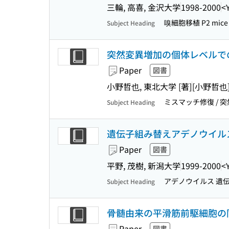
三輪, 高喜, 金沢大学
1998-2000
<
嗅細胞移植 P2 mice 
Subject Heading
突然変異増加の個体レベルで
Paper
図書
小野哲也, 東北大学 [著]
[小野哲也
ミスマッチ修復 / 突
Subject Heading
遺伝子組み替えアデノウイル
Paper
図書
平野, 茂樹, 新潟大学
1999-2000
<
アデノウイルス 遺
Subject Heading
骨髄由来の平滑筋前駆細胞の
Paper
図書