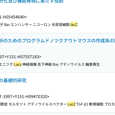
分化及び機能発現に果たす役割
1-H05454640>
 Bar エンハンサー ニユーロン 光受容細胞
lacZ
析のためのプログラムドノツクアウトマウスの作成系の
97
<Y151-H07557183>
ジエニツク
Lacz
神経損傷 舌下神経 Ras アデノウイルス 軸索再生
の基礎的研究
7-1997
<Y151-H09470320>
関節症 モルモツト アデノウイルスペクター
LacZ
TGF-β1 軟骨細胞 プロ