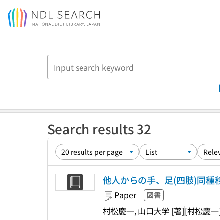
Jump to main content
Search results 32
他人からの手、足(四肢)同種
Paper
図書
村松慶一, 山口大学 [著]
[村松慶一