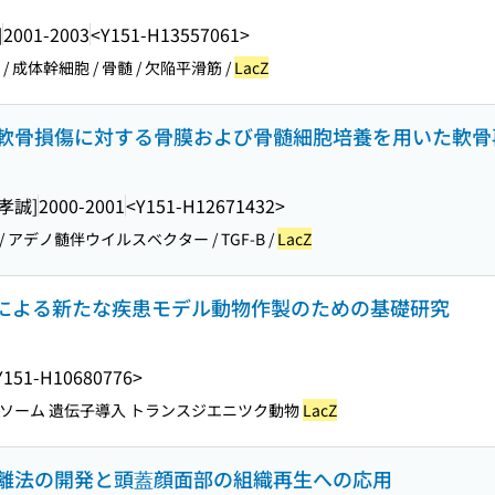
]
2001-2003
<Y151-H13557061>
/ 成体幹細胞 / 骨髄 / 欠陥平滑筋 /
LacZ
軟骨損傷に対する骨膜および骨髄細胞培養を用いた軟骨
孝誠]
2000-2001
<Y151-H12671432>
/ アデノ髄伴ウイルスベクター / TGF-B /
LacZ
法による新たな疾患モデル動物作製のための基礎研究
Y151-H10680776>
ポソーム 遺伝子導入 トランスジエニツク動物
LacZ
離法の開発と頭蓋顔面部の組織再生への応用