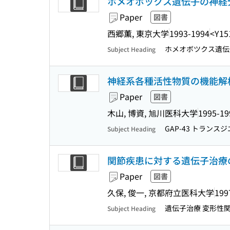
ホメオボックス遺伝子の神経
Paper
図書
西郷薫, 東京大学
1993-1994
<Y15
ホメオボツクス遺伝子
Subject Heading
神経系各種活性物質の機能解
Paper
図書
木山, 博資, 旭川医科大学
1995-19
GAP-43 トランス
Subject Heading
関節疾患に対する遺伝子治療
Paper
図書
久保, 俊一, 京都府立医科大学
199
遺伝子治療 変形性
Subject Heading