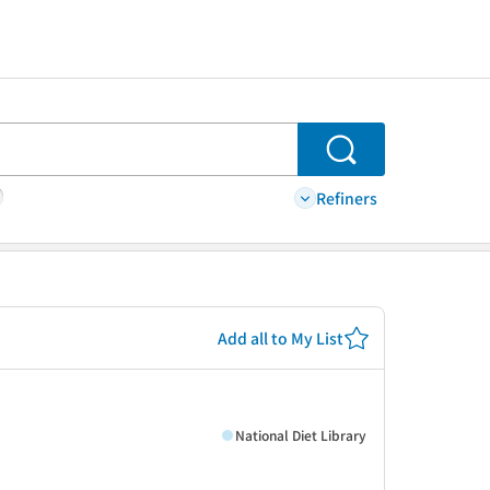
Search
Refiners
Add all to My List
National Diet Library