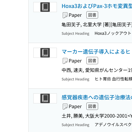
Hoxa3およびPax-3ホモ
Paper
図書
亀田芙子, 北里大学 [著]
[亀田芙子
Hoxa3ノックアウト・
Subject Heading
マーカー遺伝子導入によるヒ
Paper
図書
中西, 速夫, 愛知県がんセンター
1
ヒト胃癌 血行性転
Subject Heading
感覚器疾患への遺伝子治療法
Paper
図書
土井, 勝美, 大阪大学
2000-2001
<
アデノウイルスベクタ-
Subject Heading