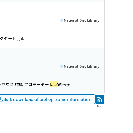
National Diet Library
 P-gal...
National Diet Library
ンマウス 標織 プロモーター
lacZ
遺伝子
Bulk download of bibliographic information
RSS
RSS