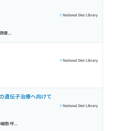
National Diet Library
嚢...
National Diet Library
プの遺伝子治療へ向けて
National Diet Library
胞 呼...