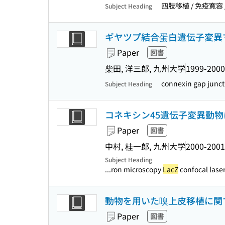
四肢移植 / 免疫寛容 /
Subject Heading
ギヤツプ結合蛋白遺伝子変異
Paper
図書
柴田, 洋三郎, 九州大学
1999-2000
connexin gap junct
Subject Heading
コネキシン45遺伝子変異動
Paper
図書
中村, 桂一郎, 九州大学
2000-2001
Subject Heading
...ron microscopy
LacZ
confocal laser
動物を用いた嗅上皮移植に関
Paper
図書