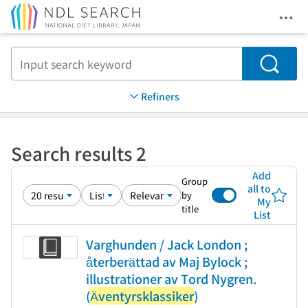
Ope
Jump to main content
Search
Refiners
Search results 2
Add
Group
all to
by
My
title
List
Varghunden / Jack London ;
återberättad av Maj Bylock ;
illustrationer av Tord Nygren.
(
Äventyrsklassiker
)