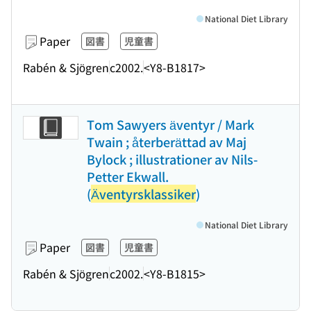
National Diet Library
Paper
図書
児童書
Rabén & Sjögren
c2002.
<Y8-B1817>
Tom Sawyers äventyr / Mark
Twain ; återberättad av Maj
Bylock ; illustrationer av Nils-
Petter Ekwall.
(
Äventyrsklassiker
)
National Diet Library
Paper
図書
児童書
Rabén & Sjögren
c2002.
<Y8-B1815>