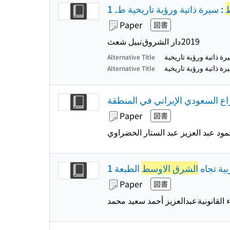
: سيرة ذاتية ورؤية تاريخية ط. 1
Paper
図書
2019
دار الشروق
نبيل شعث
رة ذاتية ورؤية تاريخية
Alternative Title
رة ذاتية ورؤية تاريخية
Alternative Title
اع السعودي الإيراني في المنطقة
Paper
図書
مود عبد العزيز عبد الستار الخضراوي
بیة تجاه
الشرق الاوسط
الطبعة 1
Paper
図書
 القانونیة
عبدالعزیز أحمد سعید محمد