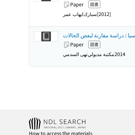
Paper
図書
[2012]
سبارك
ايهاب عمر
 : دراسة مقارنة لبعض الحالات
Paper
図書
2014
مكتبة مدبولي
نهى السدمي
How to access the materials