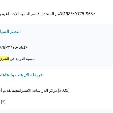
<Y775-S63>
1985
الامم المتحدة, قسم التنمية الاجتماعية 
النظم السي
978
<Y775-S61>
– الجمهورية العراقية، جمهورية...
...سية العربية في
الشرق 
خريطة الإرهاب واتجاها
[2025]
مركز الدراسات الاستراتيجية
تقديم أ
 [5]