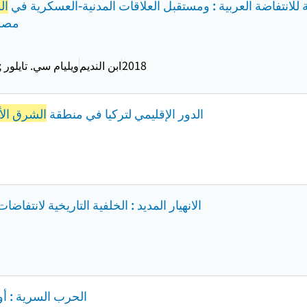
للانتفاضة العربية : ومستقبل العلاقات المدنية-العسكرية في
ال
مصر,
2018
ابن الندیم
ویلیام سي. تایلور
الدور الإقليمي لتركيا في منطقة
الشرق ال
الانهيار المديد : الخلفية التاريخية لانتفاضا
الحرب السرية : أ