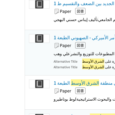
لجديد بين الضعف والتقسيم ط 1
Paper
図書
يم الجامعي
تأليف إيناس حسني البهجي
أمر الأميركي - الصهيوني الطبعة 1
Paper
図書
لمطبوعات للتوزيع والنشر
علي وهب
رة على
الشرق الأوسط
Alternative Title
رة على
الشرق الأوسط
Alternative Title
في منطقة
الشرق الأوسط
الطبعة 1
Paper
図書
 والبحوث الاستراتيجية
لوط بوناطيرو