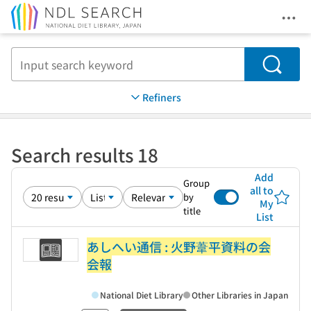
Ope
Jump to main content
Search
Refiners
Search results 18
Add
Group
all to
by
My
title
List
あしへい通信 : 火野葦平資料の会
会報
National Diet Library
Other Libraries in Japan