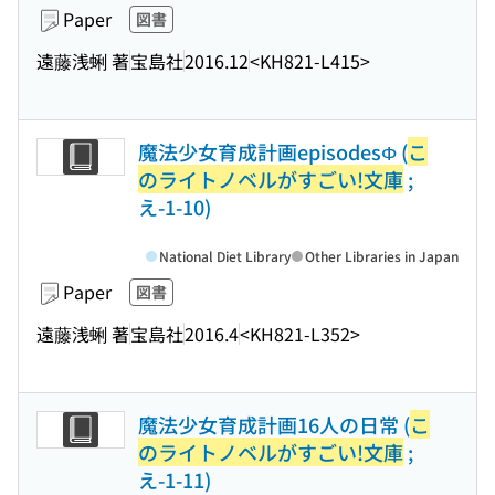
Paper
図書
遠藤浅蜊 著
宝島社
2016.12
<KH821-L415>
魔法少女育成計画episodesΦ (
こ
のライトノベルがすごい!文庫
;
え-1-10)
National Diet Library
Other Libraries in Japan
Paper
図書
遠藤浅蜊 著
宝島社
2016.4
<KH821-L352>
魔法少女育成計画16人の日常 (
こ
のライトノベルがすごい!文庫
;
え-1-11)