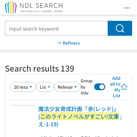
Ope
Jump to main content
Search
Refiners
Search results 139
Add
Group
all to
by
My
title
List
魔法少女育成計画「赤(レッド)」
(
このライトノベルがすごい!文庫
;
え-1-19)