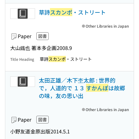
草詩
スカンポ
・ストリート
Other Libraries in Japan
Paper
図書
大山鐡也 著
本多企画
2008.9
草詩
スカンポ
・ストリート
Title Heading
太田正雄／木下杢太郎 : 世界的
で，人道的で １３
すかんぽ
は故郷
の味，友の思い出
Other Libraries in Japan
Paper
図書
小野友道
金原出版
2014.5.1