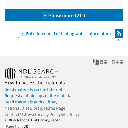
Show more (21-)
Bulk download of bibliographic information
RSS
RSS
言語：日本語
How to access the materials
Read materials via the Internet
Request a photocopy of the material
Read materials at the library
National Diet Library Home Page
Contact Us
News
Privacy Policy
Site Policy
© 2024- National Diet Library, Japan.
202
Page Num.