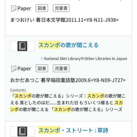
Paper
図書
児童書
まつおけい 著
日本文学館
2011.11
<Y8-N11-J938>
スカンポ
の歌が聞こえる
National Diet Library
Other Libraries in Japan
Paper
図書
児童書
おかだあつこ 著
早稲田童話塾
2009.6
<Y8-N09-J727>
Contents
「
スカンポ
の歌が聞こえる」シリーズ：
スカンポ
の歌が聞こ
える 落としたのはだ...
...生まれた日 もういくつ寝ると
スカ
ンポ
の歌が聞こえる 「
スカンポ
の歌が聞こえる」シリーズ
スカンポ
・ストリート : 草詩