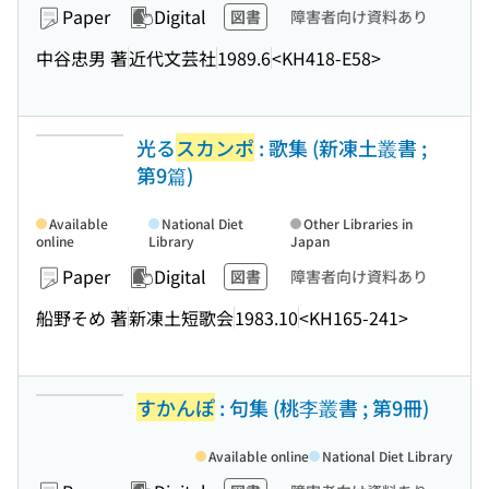
Paper
Digital
図書
障害者向け資料あり
中谷忠男 著
近代文芸社
1989.6
<KH418-E58>
光る
スカンポ
: 歌集 (新凍土叢書 ;
第9篇)
Available
National Diet
Other Libraries in
online
Library
Japan
Paper
Digital
図書
障害者向け資料あり
船野そめ 著
新凍土短歌会
1983.10
<KH165-241>
すかんぽ
: 句集 (桃李叢書 ; 第9冊)
Available online
National Diet Library