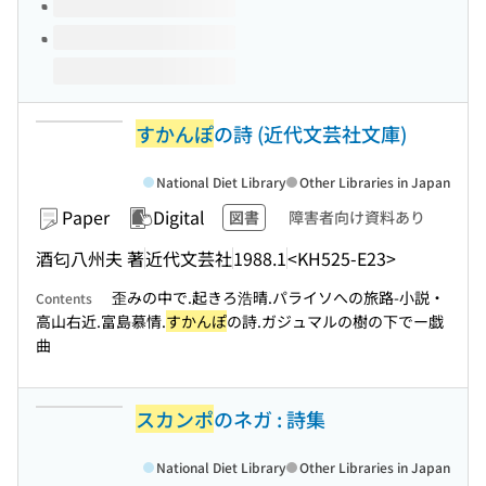
すかんぽ
の詩 (近代文芸社文庫)
National Diet Library
Other Libraries in Japan
Paper
Digital
図書
障害者向け資料あり
酒匂八州夫 著
近代文芸社
1988.1
<KH525-E23>
歪みの中で.起きろ浩晴.パライソへの旅路-小説・
Contents
高山右近.富島慕情.
すかんぽ
の詩.ガジュマルの樹の下でー戯
曲
スカンポ
のネガ : 詩集
National Diet Library
Other Libraries in Japan