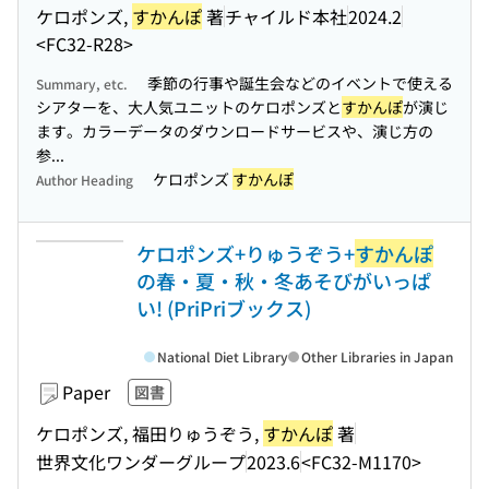
ケロポンズ,
すかんぽ
著
チャイルド本社
2024.2
<FC32-R28>
季節の行事や誕生会などのイベントで使える
Summary, etc.
シアターを、大人気ユニットのケロポンズと
すかんぽ
が演じ
ます。カラーデータのダウンロードサービスや、演じ方の
参...
ケロポンズ
すかんぽ
Author Heading
ケロポンズ+りゅうぞう+
すかんぽ
の春・夏・秋・冬あそびがいっぱ
い! (PriPriブックス)
National Diet Library
Other Libraries in Japan
Paper
図書
ケロポンズ, 福田りゅうぞう,
すかんぽ
著
世界文化ワンダーグループ
2023.6
<FC32-M1170>