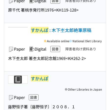
Paper
Digital
図書
障害者向け資料あり
原千代 著
桃李発行所
1976
<KH119-128>
すかんぽ
: 木下杢太郎絶筆原稿
Available online
National Diet Library
Paper
Digital
図書
障害者向け資料あり
木下杢太郎 著
杢太郎記念館
1969
<KH262-2>
すかんぽ
Other Libraries in Japan
Paper
図書
藤野恒子著
〔藤野恒子〕
２００８．１