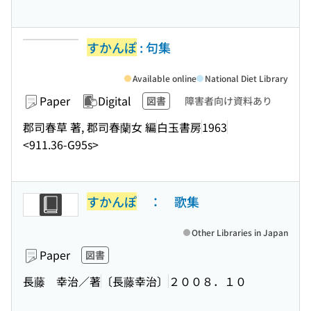
すかんぽ
: 句集
Available online
National Diet Library
Paper
Digital
図書
障害者向け資料あり
郡司春草 著, 郡司春蘭女 編
白玉書房
1963
<911.36-G95s>
すかんぽ
： 歌集
Other Libraries in Japan
Paper
図書
長藤 幸治／著
〔長藤幸治〕
２００８．１０