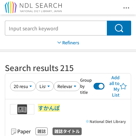
Ope
Jump to main content
Search
Refiners
Search results 215
Add
Group
all to
by
My
title
List
すかんぽ
National Diet Library
Paper
雑誌
雑誌タイトル