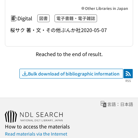
Other Libraries in Japan
Digital
図書
電子書籍・電子雑誌
桜サク 著・文・その他
ぶんか社
2020-05-07
Reached to the end of result.
Bulk download of bibliographic information
RSS
RSS
言語：日本語
How to access the materials
Read materials via the Internet