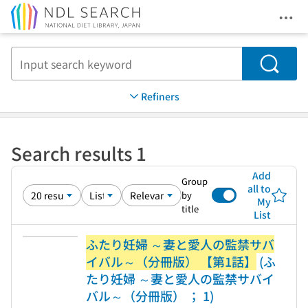
Ope
Jump to main content
Search
Refiners
Search results 1
Add
Group
all to
by
My
title
List
ふたり妊婦 ～妻と愛人の監禁サバ
イバル～（分冊版） 【第1話】
(ふ
たり妊婦 ～妻と愛人の監禁サバイ
バル～（分冊版） ； 1)