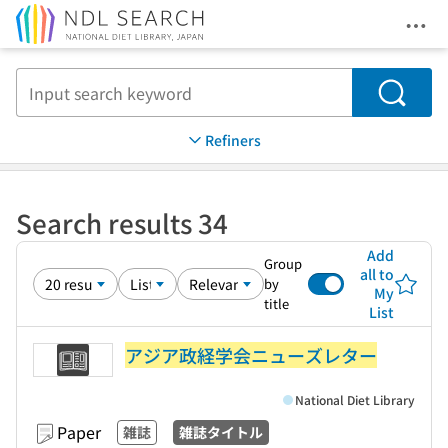
Ope
Jump to main content
Search
Refiners
Search results 34
Add
Group
all to
by
My
title
List
アジア政経学会ニューズレター
National Diet Library
Paper
雑誌
雑誌タイトル