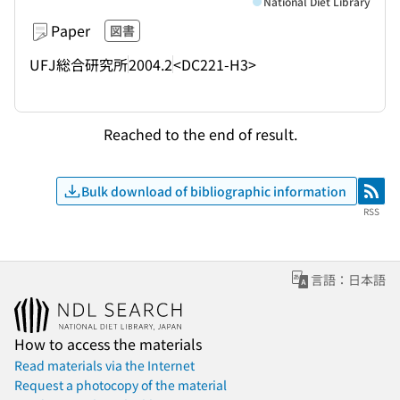
National Diet Library
Paper
図書
UFJ総合研究所
2004.2
<DC221-H3>
Reached to the end of result.
Bulk download of bibliographic information
RSS
RSS
言語：日本語
How to access the materials
Read materials via the Internet
Request a photocopy of the material