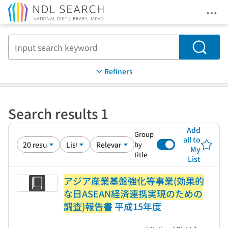
Ope
Jump to main content
Search
Refiners
Search results 1
Add
Group
all to
by
My
title
List
アジア産業基盤強化等事業(効果的
な日ASEAN経済連携実現のための
調査)報告書
平成15年度