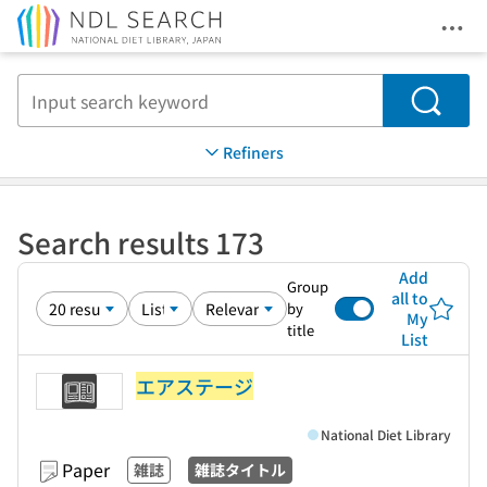
Ope
Jump to main content
Search
Refiners
Search results 173
Add
Group
all to
by
My
title
List
エアステージ
National Diet Library
Paper
雑誌
雑誌タイトル