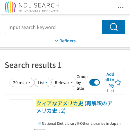
Ope
Jump to main content
Search
Refiners
Search results 1
Add
Group
all to
by
My
title
List
クィアなアメリカ史
(再解釈のア
メリカ史 ; 2)
National Diet Library
Other Libraries in Japan