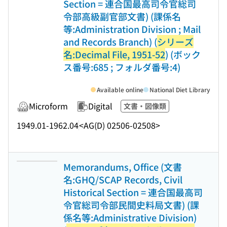
Section = 連合国最高司令官総司
令部高級副官部文書) (課係名
等:Administration Division ; Mail
and Records Branch) (
シリーズ
名:Decimal File, 1951-52
) (ボック
ス番号:685 ; フォルダ番号:4)
Available online
National Diet Library
Microform
Digital
文書・図像類
1949.01-1962.04
<AG(D) 02506-02508>
Memorandums, Office (文書
名:GHQ/SCAP Records, Civil
Historical Section = 連合国最高司
令官総司令部民間史料局文書) (課
係名等:Administrative Division)