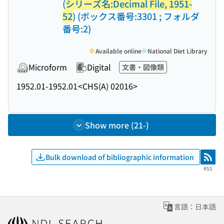
(
シリーズ名:Decimal File, 1951-
52
) (ボックス番号:3301 ; フォルダ
番号:2)
Available online
National Diet Library
Microform
Digital
文書・図像類
1952.01-1952.01
<CHS(A) 02016>
Show more (21-)
Bulk download of bibliographic information
RSS
RSS
言語：日本語