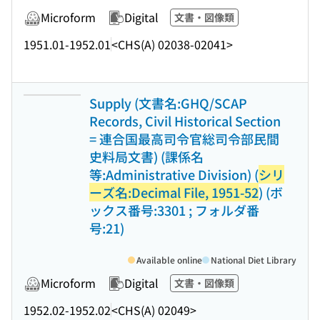
Microform
Digital
文書・図像類
1951.01-1952.01
<CHS(A) 02038-02041>
Supply (文書名:GHQ/SCAP
Records, Civil Historical Section
= 連合国最高司令官総司令部民間
史料局文書) (課係名
等:Administrative Division) (
シリ
ーズ名:Decimal File, 1951-52
) (ボ
ックス番号:3301 ; フォルダ番
号:21)
Available online
National Diet Library
Microform
Digital
文書・図像類
1952.02-1952.02
<CHS(A) 02049>