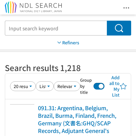
Ope
Jump to main content
Search
Refiners
Search results 1,218
Add
Group
all to
by
My
title
List
091.31: Argentina, Belgium,
Brazil, Burma, Finland, French,
Germany (文書名:GHQ/SCAP
Records, Adjutant General's