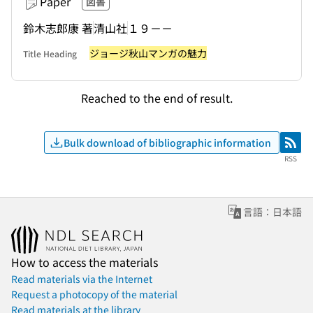
Paper
図書
鈴木志郎康 著
清山社
１９－－
ジョージ秋山マンガの魅力
Title Heading
Reached to the end of result.
Bulk download of bibliographic information
RSS
RSS
言語：日本語
How to access the materials
Read materials via the Internet
Request a photocopy of the material
Read materials at the library