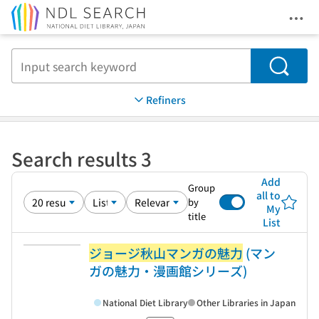
Ope
Jump to main content
Search
Refiners
Search results 3
Add
Group
all to
by
My
title
List
ジョージ秋山マンガの魅力
(マン
ガの魅力・漫画館シリーズ)
National Diet Library
Other Libraries in Japan