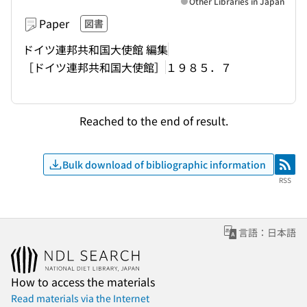
Other Libraries in Japan
Paper
図書
ドイツ連邦共和国大使館 編集
［ドイツ連邦共和国大使館］
１９８５．７
Reached to the end of result.
Bulk download of bibliographic information
RSS
RSS
言語：日本語
How to access the materials
Read materials via the Internet