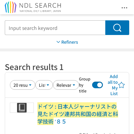
Ope
Jump to main content
Search
Refiners
Search results 1
Add
Group
all to
by
My
title
List
ドイツ : 日本人ジャーナリストの
見たドイツ連邦共和国の経済と科
学技術
’８５