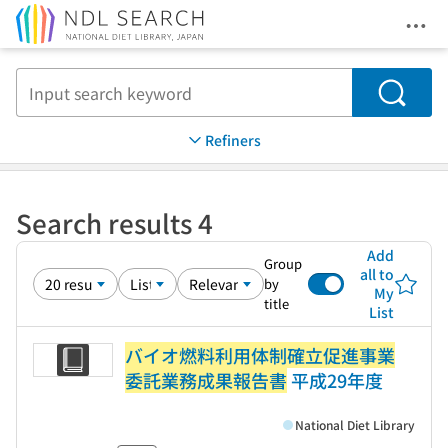
Ope
Jump to main content
Search
Refiners
Search results 4
Add
Group
all to
by
My
title
List
バイオ燃料利用体制確立促進事業
委託業務成果報告書
平成29年度
National Diet Library