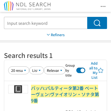
Ope
Jump to main content
Search
Refiners
Search results 1
Add
Group
all to
by
My
title
List
バッハ:パルティータ第2番 ベート
ーヴェン:ヴァイオリン・ソナタ第
9番