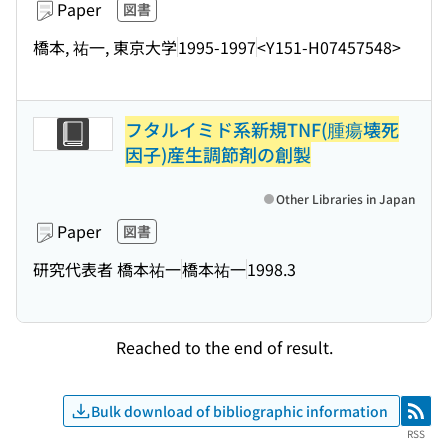
Paper
図書
橋本, 祐一, 東京大学
1995-1997
<Y151-H07457548>
フタルイミド系新規TNF(腫瘍壊死
因子)産生調節剤の創製
Other Libraries in Japan
Paper
図書
研究代表者 橋本祐一
橋本祐一
1998.3
Reached to the end of result.
Bulk download of bibliographic information
RSS
RSS