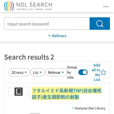
Ope
Jump to main content
Search
Refiners
Search results 2
Add
Group
all to
by
My
title
List
フタルイミド系新規TNF(腫瘍壊死
因子)産生調節剤の創製
National Diet Library