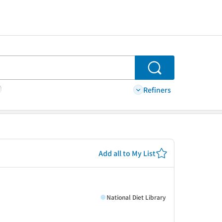
Search
Refiners
Add all to My List
National Diet Library