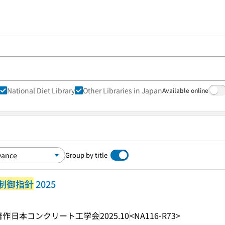
National Diet Library
Other Libraries in Japan
Available online
Group by title
制御指針
2025
著作
日本コンクリート工学会
2025.10
<NA116-R73>