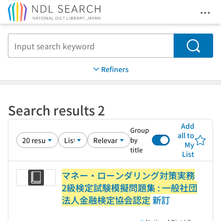
Ope
Jump to main content
Search
Refiners
Search results 2
Add
Group
all to
by
My
title
List
マネー・ローンダリング対策実務
2級検定試験模擬問題集 : 一般社団
法人金融検定協会認定
新訂