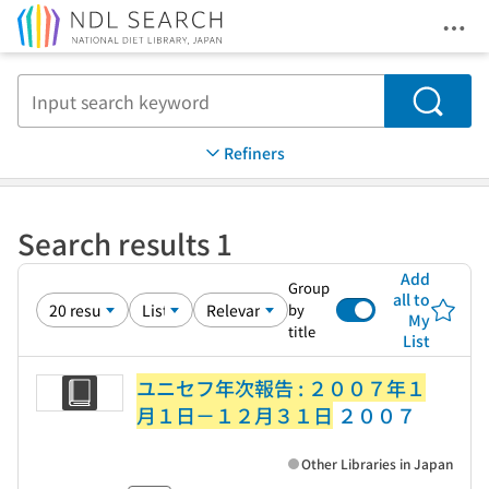
Ope
Jump to main content
Search
Refiners
Search results 1
Add
Group
all to
by
My
title
List
ユニセフ年次報告 : ２００７年１
月１日－１２月３１日
２００７
Other Libraries in Japan