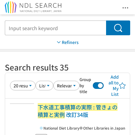
Ope
Jump to main content
Search
Refiners
Search results 35
Add
Group
all to
by
My
title
List
下水道工事積算の実際 : 管きょの
積算と実例
改訂34版
National Diet Library
Other Libraries in Japan