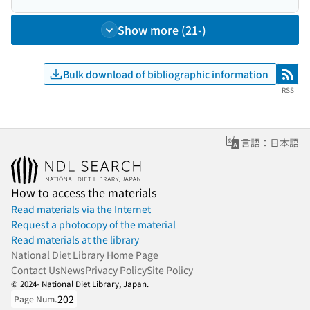
Show more (21-)
Bulk download of bibliographic information
RSS
RSS
言語：日本語
How to access the materials
Read materials via the Internet
Request a photocopy of the material
Read materials at the library
National Diet Library Home Page
Contact Us
News
Privacy Policy
Site Policy
© 2024- National Diet Library, Japan.
202
Page Num.