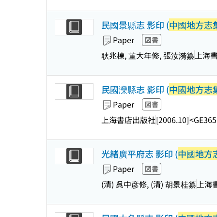
民國景縣志 影印 (
中國地方志集
Paper
図書
耿兆棟, 董大年修, 張汝漪纂
上海
民國灤縣志 影印 (
中國地方志集
Paper
図書
上海書店出版社
[2006.10]
<GE365
光緒廣平府志 影印 (
中國地方志
Paper
図書
(清) 呉中彦修, (清) 胡景桂纂
上海