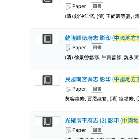
Paper
図書
(清) 錢仲仁修, (清) 王尚義等纂, (清
乾隆順徳府志 影印 (
中國地方志
Paper
図書
(清) 徐景曽纂修, 牛寶善修, 魏永
民國南宮縣志 影印 (
中國地方志
Paper
図書
黄容惠修, 賈恩紱纂, (清) 凌燮修, (
光緒廣平府志 (2) 影印 (
中國地
Paper
図書