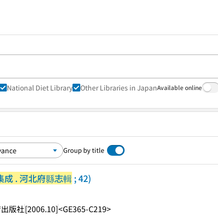
National Diet Library
Other Libraries in Japan
Available online
Group by title
成 . 河北府縣志輯
; 42)
店出版社
[2006.10]
<GE365-C219>