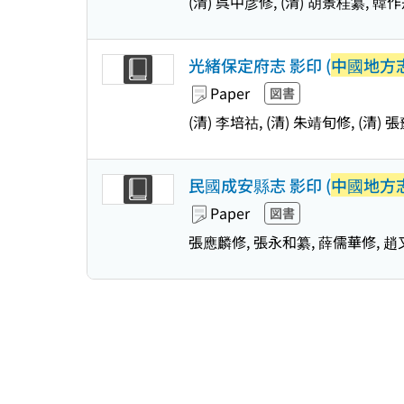
(清) 呉中彦修, (清) 胡景桂纂, 韓
光緒保定府志 影印 (
中國地方志
Paper
図書
(清) 李培祜, (清) 朱靖旬修, (清)
民國成安縣志 影印 (
中國地方志
Paper
図書
張應麟修, 張永和纂, 薛儒華修, 