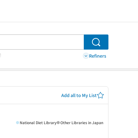
Search
Refiners
Add all to My List
National Diet Library
Other Libraries in Japan